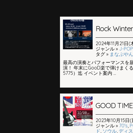
Rock Wint
2024年11月21日(木
ジャンル »
J-POP
タグ »
まなぶや
最高の演奏とパフォーマンスを
演！ 年末にGooD楽で弾けまくる
5775）迄 イベント案内 ...
GOOD TIMES
2023年10月15日(日
ジャンル »
70's
,
P
ド
,
ソウル
,
ディス