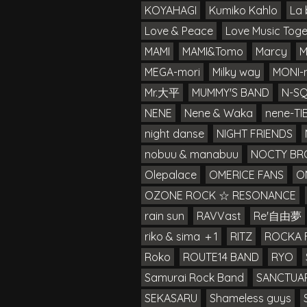
KOYAHAGI
Kumiko Kahlo
La 
Love & Peace
Love Music Toge
MAMI
MAMI&Tomo
Marcy
M
MEGA-mori
Milky way
MONI-
Mr.大平
MUMMY'S BAND
N-S
NENE
Nene & Waka
nene-TIB
night danse
NIGHT FRIENDS
nobuu & manabuu
NOCTY BR
Olepalace
OMERICE FANS
O
OZONE ROCK ☆ RESONANCE
rain sun
RAVVast
Re'自由夢
riko & sima ＋1
RITZ
ROCKA 
Roko
ROUTE14 BAND
RYO
Samurai Rock Band
SANCTUA
SEKASARU
Shameless guys