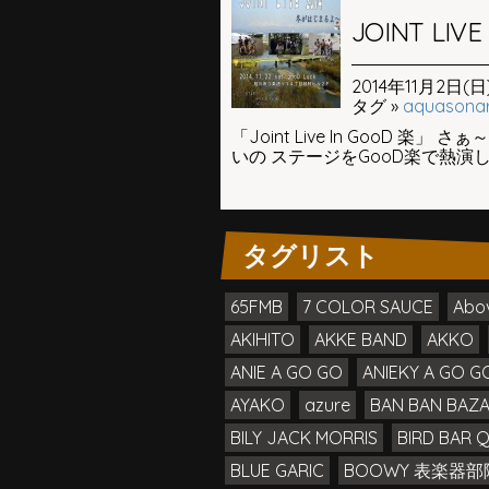
JOINT LIVE
2014年11月2日(日)
タグ »
aquasona
「Joint Live In GooD
いの ステージをGooD楽で熱演します(
タグリスト
65FMB
7 COLOR SAUCE
Abo
AKIHITO
AKKE BAND
AKKO
ANIE A GO GO
ANIEKY A GO GO
AYAKO
azure
BAN BAN BAZ
BILY JACK MORRIS
BIRD BAR 
BLUE GARIC
BOOWY 表楽器部