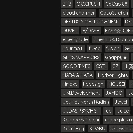
BTB
C.C.CRUSH
CaCao 88
cloud charmer
CocoStretch
DESTROY OF JUDGEMENT
DE
DUVEL
E/DASH
EASY☆RIDE
elderly safe
Emeraid☆Diamon
Fourmolti
fu-ca
fusion
G-B
GET'S WARRIORS
Ghappy★
GOOD TIMES
GSTL
GZ
H-
HARA & HARA
Harbor Lights
Hinako
hopesign
HOUSEI
J.M.Development
JAMOO
Je
Jet Hot North Radish
Jewel
JUDAS PSYCHIST
jug
Juice
Kanade & Daichi
kanae plus 
Kazu-Hey
KIRAKU
kira☆soul