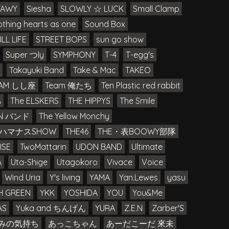
TAWY
Siesha
SLOWLY ☆ LUCK
Small Clamp
thing hearts as one
Sound Box
ILL LIFE
STREET BOPS
sun go show
Super つly
SYMPHONY
T-4
T-egg's
Takayuki Band
Take & Mac
TAKEO
EAM しし座
Team 俺たち
Ten Plastic red rabbit
A
The ELSKERS
THE HIPPYS
The Smile
IN バンド
The Yellow Monchy
E ハマナスSHOW
THE46
THE・表BOOWY部隊
ISE
TwoMattarin
UDON BAND
Ultimate
A
Uta-Shige
Utagokoro
Vivace
Voice
Wind Uria
Y's living
YAMA
Yan.Lewes
yasu
H GREEN
YKK
YOSHIDA
YOU
You&Me
AS
Yuka and ちんげん
YURA
Z.E.N
Zarber'S
みの気持ち
あっこちゃん
あーだこーだ 來未