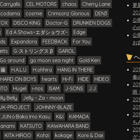
Carryalls
CEL MOTORS
chaos
Cherry Lane
更
20
codama
cosmie
Crimsonz Glorious
DEN3
公
TOX
DISCO KING
Doctor-G
DRUNKEN DOGS
心
R
Ed A Shows~エダショウズ~
Edge
公
ds
Expandora
FEEDBACK
For You
お
eIts
G-ストリングス β
GAROL
ヘ
Go around
go moon sea night
Gold Ken
20
斉藤
H.A.L.U.
H.ohhira
HANG IN THERE
春
HARD ON BOYS
hearts
Hi-Fi
HIDE
HIDEO
20
HTO
Hugel
i-nos
ISAM
J-SONS
J.J
雨
lly Belly
Jelly・Za・moon
20
20
JK-PROJECT
JOHNNY-BLAZE
20
JUN☆Baka Imo Kasu
K&I
KAMADA
manami
KATSUTO
KAWAHARA BAND
20
KITA HIROO
Kohzi
kokage
Konii & Daii
グ