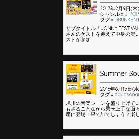
2017年2月9日(木) 
ジャンル »
J-POP
タグ »
DRUNKEN
サブタイトル「JONNY FESTIVAL」
さんのゲストを迎えて中身の濃い
ストが参加...
Summer Sou
2016年6月15日(水)
タグ »
aquasona
旭川の音楽シーンを盛り上げてい
もさることながら乗せ上手な面々が
座に登場！果て誰でしょう？楽しみ