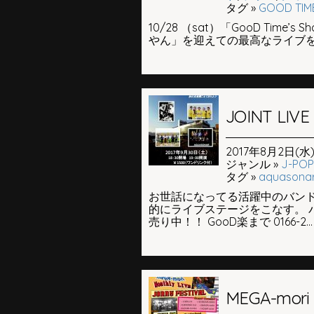
タグ »
GOOD TIM
10/28 （sat）「GooD Time’s Sho
やん」を迎えての最高なライブをお
JOINT L
2017年8月2日(水) 
ジャンル »
J-POP
タグ »
aquasona
お世話になってる活躍中のバンド4
的にライブステージをこなす。 
売り中！！ GooD楽まで 0166-2...
MEGA-mori M