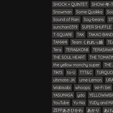
SHOCK + QUINTET
SHOW-年-
Snowman
Some Quokka
Soo
Sound of Rain
Soy-beans
ST
sunchan0319
SUPER SHUFFLE
T-SQUARE
TAK
TAKAO BAND
TAMAMI
Team くれれっ娘
T
Tera
TERA&KONII
TERASAW
THE SOUL HEART
THE TOMAT
the yellow monchy super
TH
TIKI'S
to-U
TTT&C
TURQUO
ultimate-JK
ume-Lemon
UR
Wabisabi
whoops
Wi-Fi Set
YASUMASA
ydo
YELLOWWIS
YouTube
Yu-Na
YUDy and M
ZEPPあさひかわ
あかり
あけ