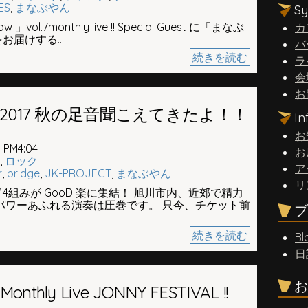
ES
,
まなぶやん
S
w 」vol.7monthly live !! Special Guest に「まなぶ
カ
届けする...
バ
続きを読む
ラ
会
お
IVE 2017 秋の足音聞こえてきたよ！！
I
お
PM4:04
お
,
ロック
ア
r
,
bridge
,
JK-PROJECT
,
まなぶやん
リ
組みが GooD 楽に集結！ 旭川市内、近郊で精力
パワーあふれる演奏は圧巻です。 只今、チケット前
ブ
続きを読む
Bl
日
お
onthly Live JONNY FESTIVAL !!