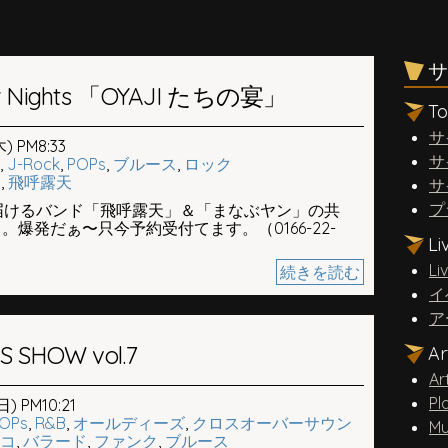
サ
er Nights 「OYAJI たちの宴」
T
サ
) PM8:33
サ
,
J-Rock
,
POPs
,
ブルース
,
ロック
ん
,
飛呼露天
サ
プ
届けるバンド「飛呼露天」＆「まなぶヤン」の共
。爆発だぁ〜只今予約受付てます。（0166-22-
L
Li
続きを読む
イ
ア
 SHOW vol.7
A
Ar
Pl
) PM10:21
OPs
,
R&B
,
オールディーズ
,
クロスオーバーサウン
Mu
コ
,
バラード
,
ファンク
,
ブルース