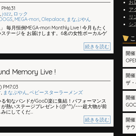
お
PM6:31
ア
,
jazz
,
ロック
リ
 DOGS
,
MEGA-mori
,
Olepalace
,
まなぶやん
シ
 毎月恒例MEGA-mori Monthly Live ! 今月もたく
ステージを お届けします。6名の女性ボーカルゲ
こ
続きを読む
開催
OPEN
nd Memory Live !
開催
ザ・
 PM7:03
r
,
まなぶやん
,
ベビースターラーメンズ
開催
る旬なバンドがGooD楽に集結！パフォーマンス
GOOD
熱いステージプレゼント(@^^)/~~~超大物が前
にしてくだ...
続きを読む
開催
サウ