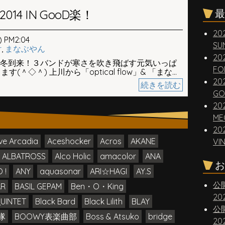
 2014 IN GooD楽！
最
20
 PM2:04
SUN
r
,
まなぶやん
20
 楽」 さぁ～冬到来！３バンドが寒さを吹き飛ばす元気いっぱ
FO
＾◇＾) 上川から「optical flow」& 「まな...
20
続きを読む
GO
20
ME
20
ve Arcadia
Aceshocker
Acros
AKANE
VI
ALBATROSS
Alco Holic
amacolor
ANA
お
 !
ANY
aquasonar
ARI☆HAGI
AY.S
公
AR
BASIL GEPAM
Ben・O・King
2
QUINTET
Black Bard
Black Lilith
BLAY
公
隊
BOOWY表楽曲部
Boss & Atsuko
bridge
2