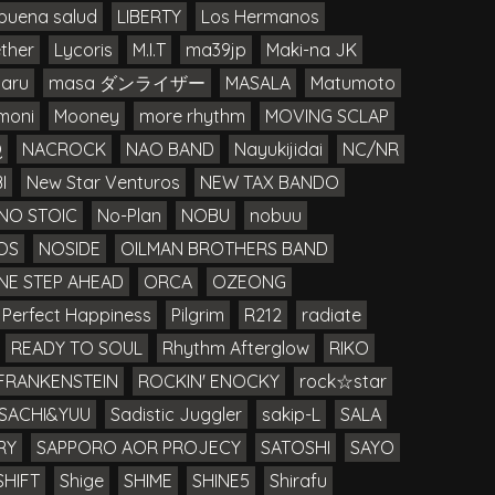
buena salud
LIBERTY
Los Hermanos
ther
Lycoris
M.I.T
ma39jp
Maki-na JK
aru
masa ダンライザー
MASALA
Matumoto
moni
Mooney
more rhythm
MOVING SCLAP
Q
NACROCK
NAO BAND
Nayukijidai
NC/NR
I
New Star Venturos
NEW TAX BANDO
NO STOIC
No-Plan
NOBU
nobuu
OS
NOSIDE
OILMAN BROTHERS BAND
NE STEP AHEAD
ORCA
OZEONG
Perfect Happiness
Pilgrim
R212
radiate
READY TO SOUL
Rhythm Afterglow
RIKO
FRANKENSTEIN
ROCKIN' ENOCKY
rock☆star
SACHI&YUU
Sadistic Juggler
sakip-L
SALA
RY
SAPPORO AOR PROJECY
SATOSHI
SAYO
SHIFT
Shige
SHIME
SHINE5
Shirafu