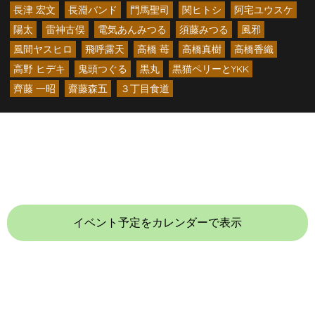
長津 宏文
長淵バンド
門馬聖司
関ヒトシ
阿宅ユウスケ
陽太
雷神古俣
電気あんみつる
須藤みつる
風邪
風間ヤスヒロ
飛呼露天
高橋 苺
高橋真樹
高橋香織
高野 ヒデキ
鬼頭つぐる
黒丸
黒猫ペリーとYKK
齊藤 一昭
齋藤森五
３丁目食道
イベント予定をカレンダーで表示