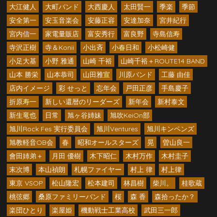
大江健人
大町バンド
大西慶人
太田賢一
季楽
季節
安全第一
安玉音楽会
安藤正容
安達加奈
宮井紀行
宮内信一
家電量販店
富安秀行
富良野
寺島信寿
寺沢正樹
寺＆Konii
小出斉
小春日和
小松崎健
小足大基
小野 雅通
山崎 千裕
山崎千裕＋ROUTE14 BAND
山本 勝栄
山本恭司
山田雅宣
川原バンド
工藤 由佳
店内イメージ
彩 せっと
忘年会
戸田正彦
手島慶子
折原寿一
新しい還暦のリーダーズ
新年会
新村泰文
新生竜也
日常
旭ヶ谷姉妹
旭吹KeiOn部
旭川Rock Fes 実行委員会
旭川Ventures
旭川キンペンズ
旭教軽音OB会
春
昭和オールスターズ
晃
曽山良一
會田姉弟＋
月田 優樹
木下昭仁
木村万作
木村圭子
末次博
本山禎朗
札幌ファイヤー
村上 律
村上律
東京 VSOP
松山隆宏
松本建司
林昌樹
柴川。
桂歌蔵
桃弦郷
桑原ファミリーバンド
桜
森 香
森拾ったか？
楽団ひとり
楽屋姫
機動戦士工業高校
武田三一郎