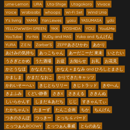
ume-Lemon
URA
Uta-Shige
Utagokoro
Vivace
Voice
Wabisabi
whoops
Wi-Fi Set
Wind Uria
Y's living
YAMA
Yan.Lewes
yasu
YASUMASA
ydo
YELLOWWISH GREEN
YKK
YOSHIDA
YOU
You&Me
YouTube
Yu-Na
YUDy and MAS
Yuka and ちんげん
YURA
Z.E.N
Zarber'S
ZEPPあさひかわ
あかり
あけみの気持ち
あっこちゃん
あーだこーだ 來未
いとたい
うさぎとかめ
うた酒場
お盆
お知らせ
お礼
お花見
かとうなほ
かなえたち
かなえ＋まなみ and ひろしとまさし
かましま
かまだ なおこ
かりてきたキャッツ
かわいそーへい
きじとらリリー
きじトラッド
きやへん
きよふみ
くどい静香
さきX
さきえる
さきんぬ
しいらかんす
しまだ＆あだち
じじ
すきゃんてぃ
たかちゃん’s
たまーず
たんこ企画
ちか
ちんげん
つきのさんぽ
つっきー
とっち & バード
とっつぁんBOOWY
とっつぁん暴威
とらのあな