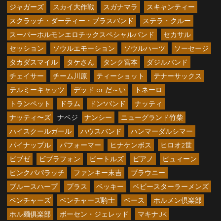
ジャガーズ
スカイ大作戦
スガナマラ
スキャンティー
スクラッチ・ダーティー・ブラスバンド
ステラ・クルー
スーパーホルモンエロチックスペシャルバンド
セカサル
セッション
ソウルエモーション
ソウルハーツ
ソーセージ
タカダスマイル
タケさん
タンク宮本
ダジルバンド
チェイサー
チーム川原
ティーショット
テナーサックス
テルミーキャッツ
デッド or だ～い
トネーロ
トランペット
ドラム
ドン*バンド
ナッティ
ナッティ〜ズ
ナベジ
ナンシー
ニューグランド竹柴
ハイスクールガール
ハウスバンド
ハンマーダルシマー
パイナップル
パフォーマー
ヒナケンボス
ヒロオ2世
ビブゼ
ビブラフォン
ビートルズ
ピアノ
ピュィーン
ピンクパパラッチ
ファンキー末吉
ブラウニー
ブルースハープ
プラス
ベッキー
ベビースターラーメンズ
ベンチャーズ
ベンチャーズ騎士
ベース
ホルメン倶楽部
ホル麺俱楽部
ボーセン・ジェレッド
マキナJK