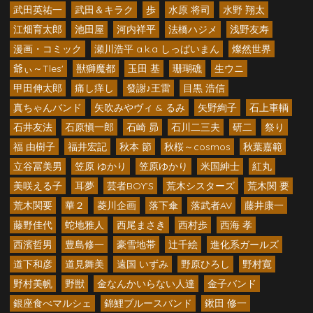
武田英祐一
武田＆キラク
歩
水原 将司
水野 翔太
江畑育太郎
池田屋
河内祥平
法橋ハジメ
浅野友寿
漫画・コミック
瀬川浩平 a.k.a しっぱいまん
燦然世界
爺ぃ～Tles'
獣獅魔都
玉田 基
珊瑚礁
生ウニ
甲田伸太郎
痛し痒し
發謝♪王雷
目黒 浩信
真ちゃんバンド
矢吹みやヴィ & るみ
矢野絢子
石上車輌
石井友法
石原愼一郎
石崎 昴
石川二三夫
研二
祭り
福 由樹子
福井宏記
秋本 節
秋桜～cosmos
秋葉嘉範
立谷冨美男
笠原 ゆかり
笠原ゆかり
米国紳士
紅丸
美咲える子
耳夢
芸者BOY’S
荒木シスターズ
荒木関 要
荒木関要
華２
菱川企画
落下傘
落武者AV
藤井康一
藤野佳代
蛇地雅人
西尾まさき
西村歩
西海 孝
西濱哲男
豊島修一
豪雪地帯
辻千絵
進化系ガールズ
道下和彦
道見舞美
遠国 いずみ
野原ひろし
野村寛
野村美帆
野獣
金なんかいらない人達
金子バンド
銀座食べマルシェ
錦鯉ブルースバンド
鍬田 修一