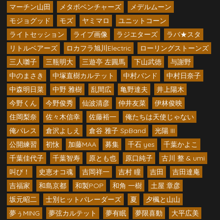
マーチン山田
メタボベンチャーズ
メデルムーン
モジョグッド
モズ
ヤミマロ
ユニットコーン
ライトセッション
ライブ画像
ラジエターズ
ラバ★スタ
リトルベアーズ
ロカフラ旭川Electric
ローリングストーンズ
三人囃子
三瓶明大
三遊亭 左圓馬
下山武徳
与謝野
中のまさき
中塚直樹カルテット
中村バンド
中村日奈子
中森明日菜
中野 雅樹
乱間広
亀野達夫
井上陽木
今野くん
今野俊秀
仙波清彦
仲井友菜
伊林俊映
住岡梨奈
佐々木信幸
佐藤裕一
俺たちは天使じゃない
俺パレス
倉沢よしえ
倉谷 雅子 SpBand
光陽 III
公開練習
初怺
加藤MAA
募集
千石 yes
千葉かよこ
千葉佳代子
千葉智寿
原とも也
原口純子
古川 整 & umi
叫び！
史恵オコ魂
吉岡祥一
吉村 瞳
吉田
吉田達庵
吉福家
和島京都
和製POP
和角 一樹
土屋 章彦
坂元昭二
士別ヒットパレーダーズ
夏
夕楓と山山
夢ぅMING
夢弦カルテット
夢有眠
夢限喜動
大平広美