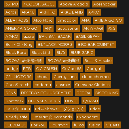
65FMB
7 COLOR SAUCE
Above Arcadia
Aceshocker
Acros
AKANE
AKIHITO
AKKE BAND
AKKO
ALBATROSS
Alco Holic
amacolor
ANA
ANIE A GO GO
ANIEKY A GO GO !
ANY
aquasonar
ARI☆HAGI
AY.S
AYAKO
azure
BAN BAN BAZAR
BASIL GEPAM
Ben・O・King
BILY JACK MORRIS
BIRD BAR QUINTET
Black Bard
Black Lilith
BLAY
BLUE GARIC
BOOWY 表楽器部隊
BOOWY表楽曲部
Boss & Atsuko
bridge
BTB
C.C.CRUSH
CaCao 88
Carryalls
CEL MOTORS
chaos
Cherry Lane
cloud charmer
CocoStretch
codama
cosmie
Crimsonz Glorious
DEN3
DESTROY OF JUDGEMENT
DETOX
DISCO KING
Doctor-G
DRUNKEN DOGS
DUVEL
E/DASH
EASY☆RIDER
Ed A Shows~エダショウズ~
Edge
elderly safe
Emeraid☆Diamonds
Expandora
FEEDBACK
For You
Fourmolti
fu-ca
fusion
G-BeIts