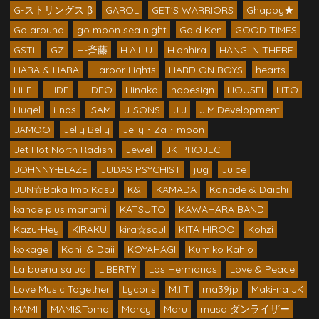
G-ストリングス β
GAROL
GET'S WARRIORS
Ghappy★
Go around
go moon sea night
Gold Ken
GOOD TIMES
GSTL
GZ
H-斉藤
H.A.L.U.
H.ohhira
HANG IN THERE
HARA & HARA
Harbor Lights
HARD ON BOYS
hearts
Hi-Fi
HIDE
HIDEO
Hinako
hopesign
HOUSEI
HTO
Hugel
i-nos
ISAM
J-SONS
J.J
J.M.Development
JAMOO
Jelly Belly
Jelly・Za・moon
Jet Hot North Radish
Jewel
JK-PROJECT
JOHNNY-BLAZE
JUDAS PSYCHIST
jug
Juice
JUN☆Baka Imo Kasu
K&I
KAMADA
Kanade & Daichi
kanae plus manami
KATSUTO
KAWAHARA BAND
Kazu-Hey
KIRAKU
kira☆soul
KITA HIROO
Kohzi
kokage
Konii & Daii
KOYAHAGI
Kumiko Kahlo
La buena salud
LIBERTY
Los Hermanos
Love & Peace
Love Music Together
Lycoris
M.I.T
ma39jp
Maki-na JK
MAMI
MAMI&Tomo
Marcy
Maru
masa ダンライザー