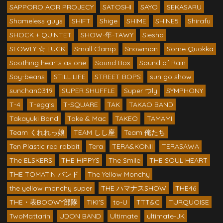
SAPPORO AOR PROJECY
SATOSHI
SAYO
SEKASARU
Shameless guys
SHIFT
Shige
SHIME
SHINE5
Shirafu
SHOCK + QUINTET
SHOW-年-TAWY
Siesha
SLOWLY ☆ LUCK
Small Clamp
Snowman
Some Quokka
Soothing hearts as one
Sound Box
Sound of Rain
Soy-beans
STILL LIFE
STREET BOPS
sun go show
sunchan0319
SUPER SHUFFLE
Super つly
SYMPHONY
T-4
T-egg's
T-SQUARE
TAK
TAKAO BAND
Takayuki Band
Take & Mac
TAKEO
TAMAMI
Team くれれっ娘
TEAM しし座
Team 俺たち
Ten Plastic red rabbit
Tera
TERA&KONII
TERASAWA
The ELSKERS
THE HIPPYS
The Smile
THE SOUL HEART
THE TOMATIN バンド
The Yellow Monchy
the yellow monchy super
THE ハマナスSHOW
THE46
THE・表BOOWY部隊
TIKI'S
to-U
TTT&C
TURQUOISE
TwoMattarin
UDON BAND
Ultimate
ultimate-JK