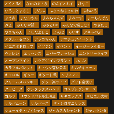
どくとるG
なかのまさき
のんすとれす
ひなこ
ひろしとまさし
ぴんふ
ふさのねふさのわ
ふわいろ
ぷう吉
まなぶやん
まみちゃんず
まみーず
まーちんげん
みぇ
みくりや裕二
みさとDX
みんなで楽しむ♪
やぎたこ
やまちゃん
よしだよしこ
よんぼ
らいす
アキ＆のぶ
アダルトセブン
アッコちゃん
アマチュアイベント
イエスポドロップ
イソジン
イベント
イージーライダー
ウクレレ
エッセンス
エバーフレッシュ
エントリーライブ
オープンマイク
カツアゲ インプラント
カホン
カラフルパレット
キトウシ森林公園
キムチキャッツ
キャロル
ギター
ギター仁義
クリスマス
クリームスパンキー
グッド楽ライブ
グッド楽便り
グッピーズ
ケンタックスバンド
コスプレダンサーズ
ゴルフ
サウンドバトル北海道
サキエックス
ザビエル大村
ザルバムーン
ザルバーズ
ザ・シロマニサンズ
シューイチ・ヴィシャス
ジャカスカシャント
ジャカランダ