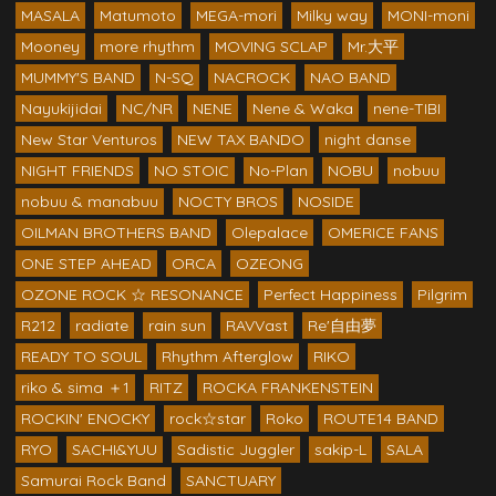
MASALA
Matumoto
MEGA-mori
Milky way
MONI-moni
Mooney
more rhythm
MOVING SCLAP
Mr.大平
MUMMY'S BAND
N-SQ
NACROCK
NAO BAND
Nayukijidai
NC/NR
NENE
Nene & Waka
nene-TIBI
New Star Venturos
NEW TAX BANDO
night danse
NIGHT FRIENDS
NO STOIC
No-Plan
NOBU
nobuu
nobuu & manabuu
NOCTY BROS
NOSIDE
OILMAN BROTHERS BAND
Olepalace
OMERICE FANS
ONE STEP AHEAD
ORCA
OZEONG
OZONE ROCK ☆ RESONANCE
Perfect Happiness
Pilgrim
R212
radiate
rain sun
RAVVast
Re'自由夢
READY TO SOUL
Rhythm Afterglow
RIKO
riko & sima ＋1
RITZ
ROCKA FRANKENSTEIN
ROCKIN' ENOCKY
rock☆star
Roko
ROUTE14 BAND
RYO
SACHI&YUU
Sadistic Juggler
sakip-L
SALA
Samurai Rock Band
SANCTUARY