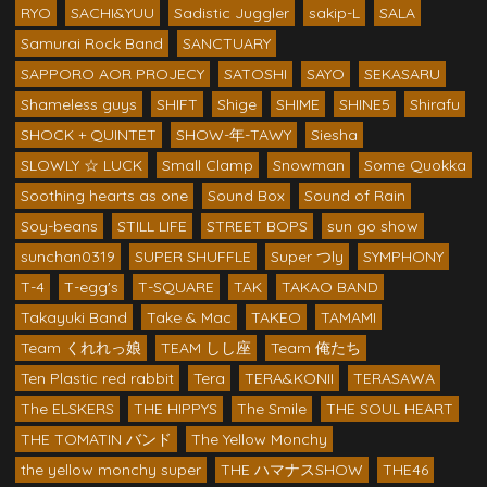
RYO
SACHI&YUU
Sadistic Juggler
sakip-L
SALA
Samurai Rock Band
SANCTUARY
SAPPORO AOR PROJECY
SATOSHI
SAYO
SEKASARU
Shameless guys
SHIFT
Shige
SHIME
SHINE5
Shirafu
SHOCK + QUINTET
SHOW-年-TAWY
Siesha
SLOWLY ☆ LUCK
Small Clamp
Snowman
Some Quokka
Soothing hearts as one
Sound Box
Sound of Rain
Soy-beans
STILL LIFE
STREET BOPS
sun go show
sunchan0319
SUPER SHUFFLE
Super つly
SYMPHONY
T-4
T-egg's
T-SQUARE
TAK
TAKAO BAND
Takayuki Band
Take & Mac
TAKEO
TAMAMI
Team くれれっ娘
TEAM しし座
Team 俺たち
Ten Plastic red rabbit
Tera
TERA&KONII
TERASAWA
The ELSKERS
THE HIPPYS
The Smile
THE SOUL HEART
THE TOMATIN バンド
The Yellow Monchy
the yellow monchy super
THE ハマナスSHOW
THE46