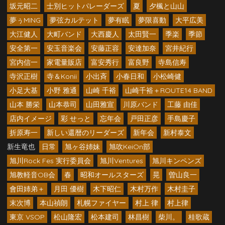
坂元昭二
士別ヒットパレーダーズ
夏
夕楓と山山
夢ぅMING
夢弦カルテット
夢有眠
夢限喜動
大平広美
大江健人
大町バンド
大西慶人
太田賢一
季楽
季節
安全第一
安玉音楽会
安藤正容
安達加奈
宮井紀行
宮内信一
家電量販店
富安秀行
富良野
寺島信寿
寺沢正樹
寺＆Konii
小出斉
小春日和
小松崎健
小足大基
小野 雅通
山崎 千裕
山崎千裕＋ROUTE14 BAND
山本 勝栄
山本恭司
山田雅宣
川原バンド
工藤 由佳
店内イメージ
彩 せっと
忘年会
戸田正彦
手島慶子
折原寿一
新しい還暦のリーダーズ
新年会
新村泰文
新生竜也
日常
旭ヶ谷姉妹
旭吹KeiOn部
旭川Rock Fes 実行委員会
旭川Ventures
旭川キンペンズ
旭教軽音OB会
春
昭和オールスターズ
晃
曽山良一
會田姉弟＋
月田 優樹
木下昭仁
木村万作
木村圭子
末次博
本山禎朗
札幌ファイヤー
村上 律
村上律
東京 VSOP
松山隆宏
松本建司
林昌樹
柴川。
桂歌蔵