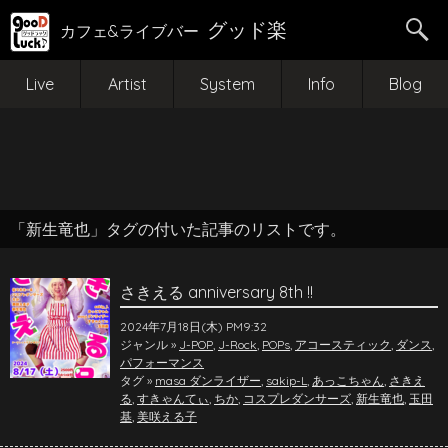
グッド楽
カフェ&ライブバー
Live
Artist
System
Info
Blog
「新生竜也」タグの付いた記事のリストです。
さきえる anniversary 8th !!
2024年7月18日(木) PM9:32
ジャンル »
J-POP
,
J-Rock
,
POPs
,
アコースティック
,
ダンス
,
パフォーマンス
タグ »
masa ダンライザー
,
sakip-L
,
あっこちゃん
,
さきえ
る
,
すきゃんてぃ
,
ちか
,
コスプレダンサーズ
,
新生竜也
,
玉田
基
,
美咲える子