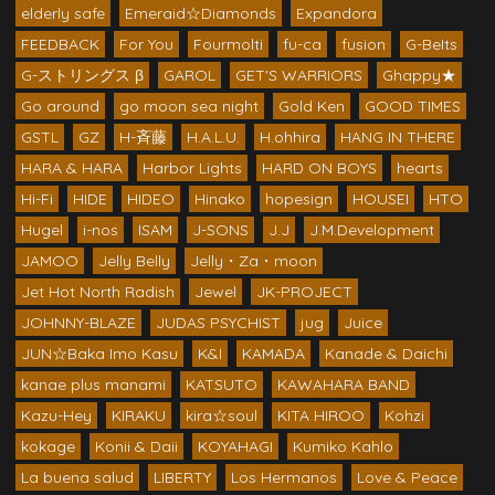
elderly safe
Emeraid☆Diamonds
Expandora
FEEDBACK
For You
Fourmolti
fu-ca
fusion
G-BeIts
G-ストリングス β
GAROL
GET'S WARRIORS
Ghappy★
Go around
go moon sea night
Gold Ken
GOOD TIMES
GSTL
GZ
H-斉藤
H.A.L.U.
H.ohhira
HANG IN THERE
HARA & HARA
Harbor Lights
HARD ON BOYS
hearts
Hi-Fi
HIDE
HIDEO
Hinako
hopesign
HOUSEI
HTO
Hugel
i-nos
ISAM
J-SONS
J.J
J.M.Development
JAMOO
Jelly Belly
Jelly・Za・moon
Jet Hot North Radish
Jewel
JK-PROJECT
JOHNNY-BLAZE
JUDAS PSYCHIST
jug
Juice
JUN☆Baka Imo Kasu
K&I
KAMADA
Kanade & Daichi
kanae plus manami
KATSUTO
KAWAHARA BAND
Kazu-Hey
KIRAKU
kira☆soul
KITA HIROO
Kohzi
kokage
Konii & Daii
KOYAHAGI
Kumiko Kahlo
La buena salud
LIBERTY
Los Hermanos
Love & Peace