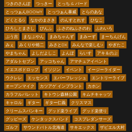
つきのさんぽ
つっきー
とっち & バード
とっつぁんBOOWY
とっつぁん暴威
とらのあな
どくとるG
なかのまさき
のんすとれす
ひなこ
ひろしとまさし
ぴんふ
ふさのねふさのわ
ふわいろ
ぷう吉
まなぶやん
まみちゃんず
まみーず
まーちんげん
みぇ
みくりや裕二
みさとDX
みんなで楽しむ♪
やぎたこ
やまちゃん
よしだよしこ
よんぼ
らいす
アキ＆のぶ
アダルトセブン
アッコちゃん
アマチュアイベント
イエスポドロップ
イソジン
イベント
イージーライダー
ウクレレ
エッセンス
エバーフレッシュ
エントリーライブ
オープンマイク
カツアゲ インプラント
カホン
カラフルパレット
キトウシ森林公園
キムチキャッツ
キャロル
ギター
ギター仁義
クリスマス
クリームスパンキー
グッド楽ライブ
グッド楽便り
グッピーズ
ケンタックスバンド
コスプレダンサーズ
ゴルフ
サウンドバトル北海道
サキエックス
ザビエル大村