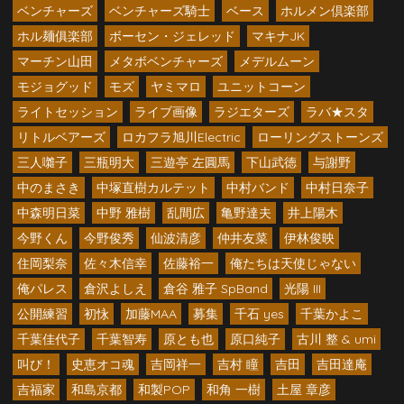
ベンチャーズ
ベンチャーズ騎士
ベース
ホルメン倶楽部
ホル麺俱楽部
ボーセン・ジェレッド
マキナJK
マーチン山田
メタボベンチャーズ
メデルムーン
モジョグッド
モズ
ヤミマロ
ユニットコーン
ライトセッション
ライブ画像
ラジエターズ
ラバ★スタ
リトルベアーズ
ロカフラ旭川Electric
ローリングストーンズ
三人囃子
三瓶明大
三遊亭 左圓馬
下山武徳
与謝野
中のまさき
中塚直樹カルテット
中村バンド
中村日奈子
中森明日菜
中野 雅樹
乱間広
亀野達夫
井上陽木
今野くん
今野俊秀
仙波清彦
仲井友菜
伊林俊映
住岡梨奈
佐々木信幸
佐藤裕一
俺たちは天使じゃない
俺パレス
倉沢よしえ
倉谷 雅子 SpBand
光陽 III
公開練習
初怺
加藤MAA
募集
千石 yes
千葉かよこ
千葉佳代子
千葉智寿
原とも也
原口純子
古川 整 & umi
叫び！
史恵オコ魂
吉岡祥一
吉村 瞳
吉田
吉田達庵
吉福家
和島京都
和製POP
和角 一樹
土屋 章彦