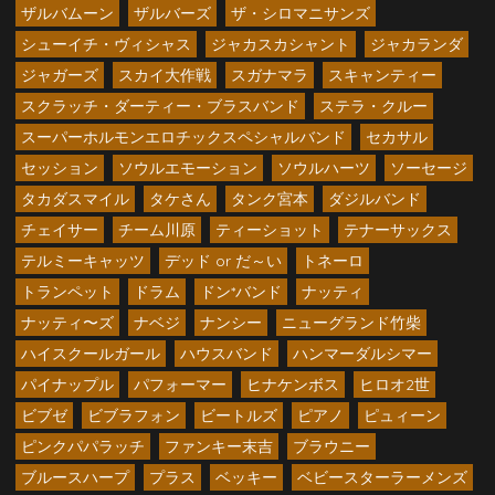
ザルバムーン
ザルバーズ
ザ・シロマニサンズ
シューイチ・ヴィシャス
ジャカスカシャント
ジャカランダ
ジャガーズ
スカイ大作戦
スガナマラ
スキャンティー
スクラッチ・ダーティー・ブラスバンド
ステラ・クルー
スーパーホルモンエロチックスペシャルバンド
セカサル
セッション
ソウルエモーション
ソウルハーツ
ソーセージ
タカダスマイル
タケさん
タンク宮本
ダジルバンド
チェイサー
チーム川原
ティーショット
テナーサックス
テルミーキャッツ
デッド or だ～い
トネーロ
トランペット
ドラム
ドン*バンド
ナッティ
ナッティ〜ズ
ナベジ
ナンシー
ニューグランド竹柴
ハイスクールガール
ハウスバンド
ハンマーダルシマー
パイナップル
パフォーマー
ヒナケンボス
ヒロオ2世
ビブゼ
ビブラフォン
ビートルズ
ピアノ
ピュィーン
ピンクパパラッチ
ファンキー末吉
ブラウニー
ブルースハープ
プラス
ベッキー
ベビースターラーメンズ