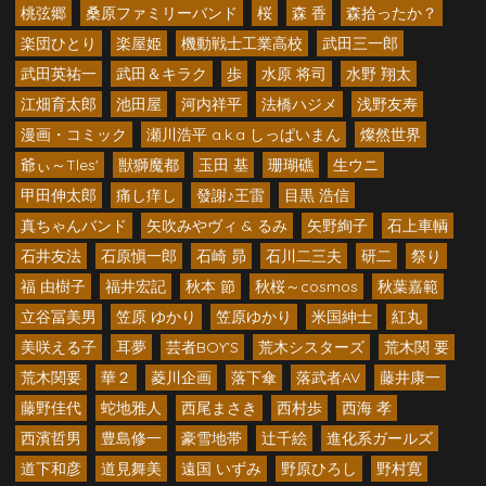
桃弦郷
桑原ファミリーバンド
桜
森 香
森拾ったか？
楽団ひとり
楽屋姫
機動戦士工業高校
武田三一郎
武田英祐一
武田＆キラク
歩
水原 将司
水野 翔太
江畑育太郎
池田屋
河内祥平
法橋ハジメ
浅野友寿
漫画・コミック
瀬川浩平 a.k.a しっぱいまん
燦然世界
爺ぃ～Tles'
獣獅魔都
玉田 基
珊瑚礁
生ウニ
甲田伸太郎
痛し痒し
發謝♪王雷
目黒 浩信
真ちゃんバンド
矢吹みやヴィ & るみ
矢野絢子
石上車輌
石井友法
石原愼一郎
石崎 昴
石川二三夫
研二
祭り
福 由樹子
福井宏記
秋本 節
秋桜～cosmos
秋葉嘉範
立谷冨美男
笠原 ゆかり
笠原ゆかり
米国紳士
紅丸
美咲える子
耳夢
芸者BOY’S
荒木シスターズ
荒木関 要
荒木関要
華２
菱川企画
落下傘
落武者AV
藤井康一
藤野佳代
蛇地雅人
西尾まさき
西村歩
西海 孝
西濱哲男
豊島修一
豪雪地帯
辻千絵
進化系ガールズ
道下和彦
道見舞美
遠国 いずみ
野原ひろし
野村寛