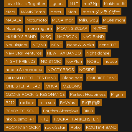
Love Music Together
Lycoris
M.I.T
ma39jp
Maki-na JK
MAMI
MAMI&Tomo
Marcy
Maru
masa ダンライザー
MASALA
Matumoto
MEGA-mori
Milky way
MONI-moni
Mooney
more rhythm
MOVING SCLAP
Mr.大平
MUMMY'S BAND
N-SQ
NACROCK
NAO BAND
Nayukijidai
NC/NR
NENE
Nene & Waka
nene-TIBI
New Star Venturos
NEW TAX BANDO
night danse
NIGHT FRIENDS
NO STOIC
No-Plan
NOBU
nobuu
nobuu & manabuu
NOCTY BROS
NOSIDE
OILMAN BROTHERS BAND
Olepalace
OMERICE FANS
ONE STEP AHEAD
ORCA
OZEONG
OZONE ROCK ☆ RESONANCE
Perfect Happiness
Pilgrim
R212
radiate
rain sun
RAVVast
Re'自由夢
READY TO SOUL
Rhythm Afterglow
RIKO
riko & sima ＋1
RITZ
ROCKA FRANKENSTEIN
ROCKIN' ENOCKY
rock☆star
Roko
ROUTE14 BAND