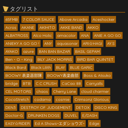
タグリスト
65FMB
7 COLOR SAUCE
Above Arcadia
Aceshocker
Acros
AKANE
AKIHITO
AKKE BAND
AKKO
ALBATROSS
Alco Holic
amacolor
ANA
ANIE A GO GO
ANIEKY A GO GO !
ANY
aquasonar
ARI☆HAGI
AY.S
AYAKO
azure
BAN BAN BAZAR
BASIL GEPAM
Ben・O・King
BILY JACK MORRIS
BIRD BAR QUINTET
Black Bard
Black Lilith
BLAY
BLUE GARIC
BOOWY 表楽器部隊
BOOWY表楽曲部
Boss & Atsuko
bridge
BTB
C.C.CRUSH
CaCao 88
Carryalls
CEL MOTORS
chaos
Cherry Lane
cloud charmer
CocoStretch
codama
cosmie
Crimsonz Glorious
DEN3
DESTROY OF JUDGEMENT
DETOX
DISCO KING
Doctor-G
DRUNKEN DOGS
DUVEL
E/DASH
EASY☆RIDER
Ed A Shows~エダショウズ~
Edge