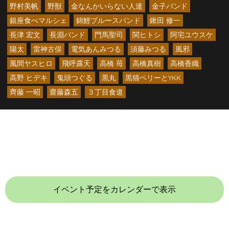
野村美帆
野獣
金なんかいらない人達
金子バンド
銀座食べマルシェ
錦鯉ブルースバンド
鍬田 修一
長津 宏文
長淵バンド
門馬聖司
関ヒトシ
阿宅ユウスケ
陽太
雷神古俣
電気あんみつる
須藤みつる
風邪
風間ヤスヒロ
飛呼露天
高橋 苺
高橋真樹
高橋香織
高野 ヒデキ
鬼頭つぐる
黒丸
黒猫ペリーとYKK
齊藤 一昭
齋藤森五
３丁目食道
イベント予定をカレンダーで表示