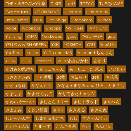
THE・表BOOWY部隊
TIKI'S
to-U
TTT&C
TURQUOISE
TwoMattarin
UDON BAND
Ultimate
ultimate-JK
ume-Lemon
URA
Uta-Shige
Utagokoro
Vivace
Voice
Wabisabi
whoops
Wi-Fi Set
Wind Uria
Y's living
YAMA
Yan.Lewes
yasu
YASUMASA
ydo
YELLOWWISH GREEN
YKK
YOSHIDA
YOU
You&Me
YouTube
Yu-Na
YUDy and MAS
Yuka and ちんげん
YURA
Z.E.N
Zarber'S
ZEPPあさひかわ
あかり
あけみの気持ち
あっこちゃん
あーだこーだ 來未
いとたい
うさぎとかめ
うた酒場
お盆
お知らせ
お礼
お花見
かとうなほ
かなえたち
かなえ＋まなみ and ひろしとまさし
かましま
かまだ なおこ
かりてきたキャッツ
かわいそーへい
きじとらリリー
きじトラッド
きやへん
きよふみ
くどい静香
さきX
さきえる
さきんぬ
しいらかんす
しまだ＆あだち
じじ
すきゃんてぃ
たかちゃん’s
たまーず
たんこ企画
ちか
ちんげん