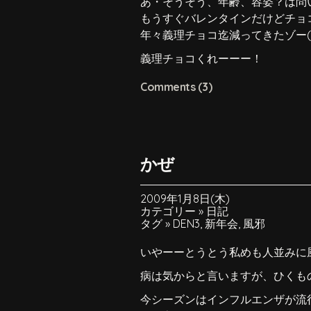
あ・そうそう、年齢、容姿？は問いま
もうすぐバレンタインだけどチョ
年々義理チョコ迄減ってきたゾー(;_
義理チョコくれーーー！
Comments (3)
かぜ
2009年1月8日(木)
カテゴリー »
日記
タグ »
DEN3
,
新年会
,
風邪
いやーーとうとう私めも人並みに
病は気からと言いますが、ひくも
今シーズンはインフルエンザが流