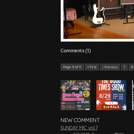
Comments (1)
Page 11 of 11
« First
‹ Previous
7
8
NEW COMMENT
SUNDAY MIC vol.7