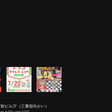
越智ビル2F
（三番舘向かい）