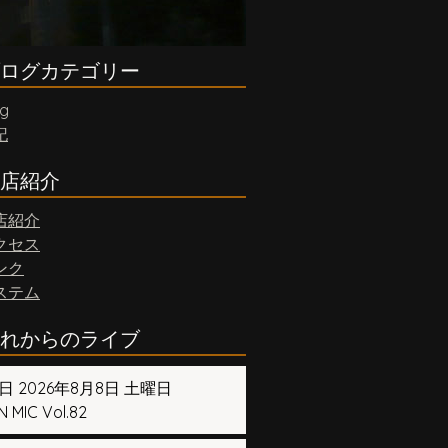
ログカテゴリー
og
記
店紹介
店紹介
クセス
ンク
ステム
れからのライブ
日 2026年8月8日 土曜日
 MIC Vol.82