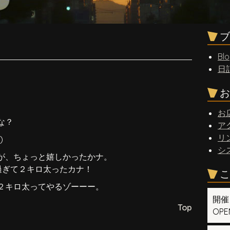
ブ
Bl
日
お
。
お
な？
ア
リ
)
シ
が、ちょっと嬉しかったかナ。
べ過ぎて２キロ太ったカナ！
こ
２キロ太ってやるゾーーー。
開催
Top
OPEN