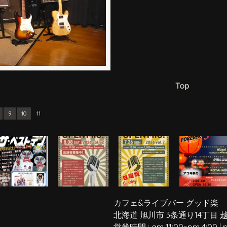
Top
9
10
11
カフェ&ライブバー グッド楽
北海道 旭川市 3条通り14丁目 