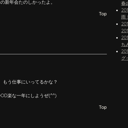
3の新年会たのしかったよ。
春
20
Top
雨
20
20
20
20
グ
、もう仕事にいってるかな？
D楽な一年にしようぜ(^^)
Top