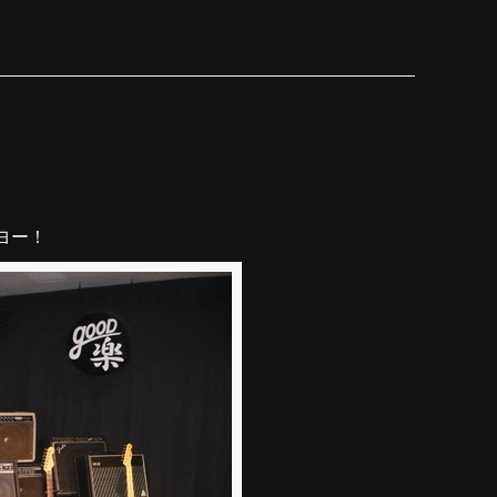
。
ヨー！