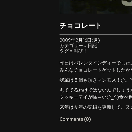
チョコレート
2009年2月16日(月)
カテゴリー »
日記
タグ »
叫び！
昨日はバレンタインディーでした
みんなチョコレートゲットしたか
我輩は５個も頂きマンモス！(^。^
もててるわけではないんでしょう
クッキーデイが怖～い(^_^;)食
来年は今年の記録を更新して、又
Comments (0)