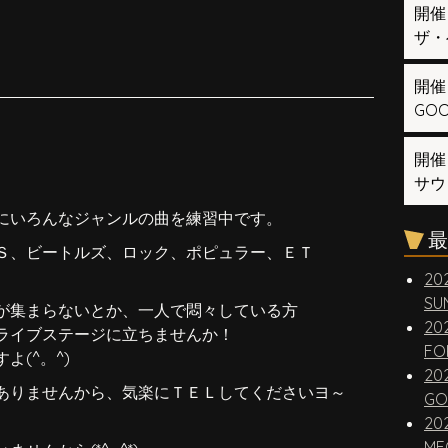
開催
ザ・
開催
GOOD
開催
サウ
にいろんなジャンルの曲を練習中です。
最
Ｓ、ビートルズ、ロック、ポピュラー、ＥＴ
20
SUN
が集まらないとか、一人で悶々している方
20
ライブステージに立ちませんか！
FO
(^。^)
20
ありませんから、気楽にＴＥＬしてくださいヨ～
GO
20
ME