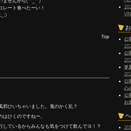
せんから(*^_^*)
20
コレート食べたーい！
VI
:)
お
Top
公
2
公
2
更
20
公
心
公
お
風邪ひいちゃいました。鬼のかく乱？
ヘ
のはひくのですねー。
行しているからみんなも気をつけて飲んでヨ！？
20