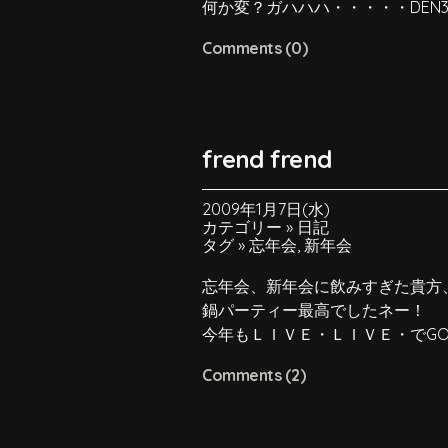
何か変？ガハハハ・・・・・DEN
Comments (0)
frend frend
2009年1月7日(水)
カテゴリー »
日記
タグ »
忘年会
,
新年会
忘年会、新年会に飲みすぎた貴方
鍋パーティー最高でしたネー！
今年もＬＩＶＥ・ＬＩＶＥ・でGOO
Comments (2)