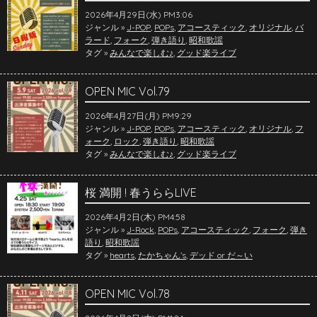
2026年4月29日(水) PM3:06
ジャンル »
J-POP
,
POPs
,
アコースティック
,
オリジナル
,
バ
ラード
,
フォーク
,
弾き語り
,
昭和歌謡
タグ »
みんなで楽しむ♪
,
グッド楽ライブ
OPEN MIC Vol.79
2026年4月27日(月) PM9:29
ジャンル »
J-POP
,
POPs
,
アコースティック
,
オリジナル
,
フ
ォーク
,
ロック
,
弾き語り
,
昭和歌謡
タグ »
みんなで楽しむ♪
,
グッド楽ライブ
桜 満開 ! 春うららLIVE
2026年4月2日(木) PM4:58
ジャンル »
J-Rock
,
POPs
,
アコースティック
,
フォーク
,
弾き
語り
,
昭和歌謡
タグ »
hearts
,
たかちゃん’s
,
デッド or だ～い
OPEN MIC Vol.78