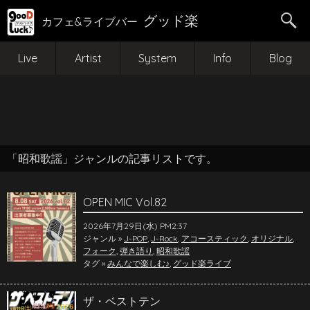
グッド楽
カフェ&ライブバー
Live
Artist
System
Info
Blog
「昭和歌謡」ジャンルの記事リストです。
OPEN MIC Vol.82
2026年7月29日(水) PM2:37
ジャンル »
J-POP
,
J-Rock
,
アコースティック
,
オリジナル
,
フォーク
,
弾き語り
,
昭和歌謡
タグ »
みんなで楽しむ♪
,
グッド楽ライブ
ザ・ベストテン