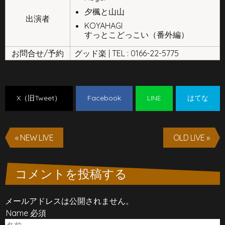
夕楓と山山
出演者
KOYAHAGI
すっとこどっこい（番外編）
お問合せ/予約
グッド楽 | TEL : 0166-22-5775
X（旧Tweet）
Facebook
LINE
はてな
« NEW LIVE
OLD LIVE »
コメントを投稿する
メールアドレスは公開されません。
Name 必須