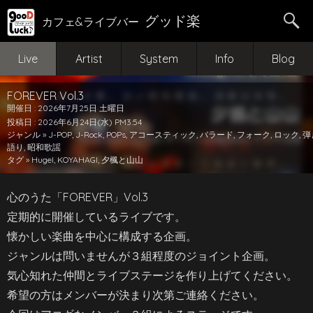
グッド楽
カフェ&ライブバー
Live
Artist
System
Info
Blog
FOREVER Vol.3
開催日 : 2026年7月25日 土曜日
投稿日 : 2026年6月24日(水) PM3:54
ジャンル »
J-POP
,
J-Rock
,
POPs
,
アコースティック
,
バラード
,
フォーク
,
ロック
,
弾
語り
,
昭和歌謡
タグ »
Hugel
,
KOYAHAGI
,
夕楓と山山
心のうた「FOREVER」Vol.3
定期的に開催しているライブです。
懐かしい楽曲を中心に構成する企画。
ジャンルは問いませんが３組程度のジョイント企画。
気心知れた仲間とライブステージを作り上げてください。
希望の方はメンバーが決まり次第ご連絡ください。