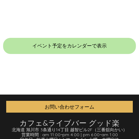
イベント予定をカレンダーで表示
お問い合わせフォーム
カフェ&ライブバー グッド楽
北海道 旭川市 3条通り14丁目 越智ビル2F
（三番舘向かい）
営業時間 :
am 11:00
~
pm 4:00
|
pm 6:00
~
am 1:00