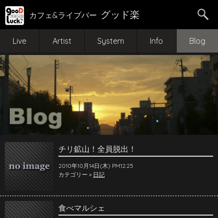
グッド楽
カフェ&ライブバー
Live
Artist
System
Info
Blog
チリ鉱山！全員脱出！
2010年10月14日(木) PM12:25
カテゴリー »
日記
食べマルシェ