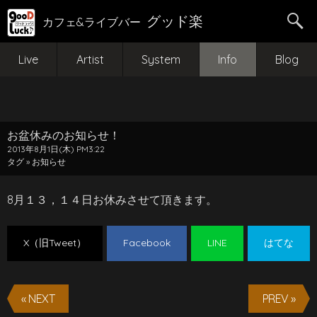
グッド楽
カフェ&ライブバー
Live
Artist
System
Info
Blog
お盆休みのお知らせ！
2013年8月1日(木) PM3:22
タグ »
お知らせ
8月１３，１４日お休みさせて頂きます。
X（旧Tweet）
Facebook
LINE
はてな
« NEXT
PREV »