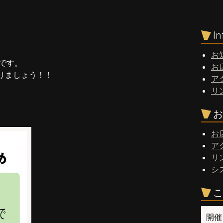
I
お
日です。
お
りましょう！！
ア
リ
お
お
ア
リ
シ
こ
開催