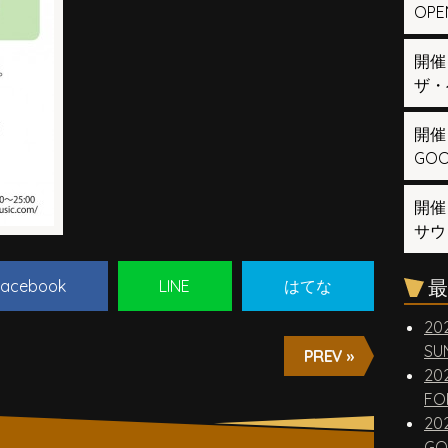
OPEN
開催
ザ・
開催
GOOD
開催
サウ
最
acebook
LINE
はてな
20
SUN
PREV »
20
FO
20
GO