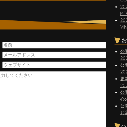
20
ME
20
VI
。
お
公
2
公
2
更
20
公
心
公
お
ヘ