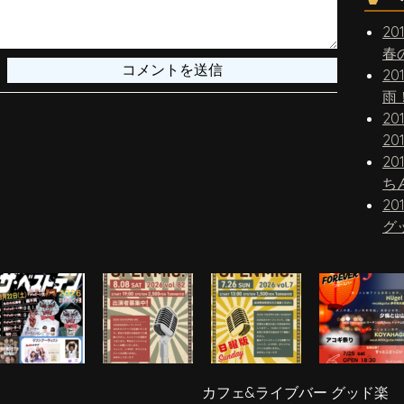
20
春
20
雨
20
20
20
20
グ
カフェ&ライブバー グッド楽