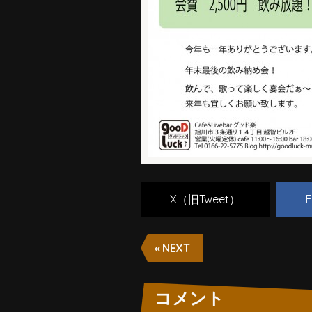
X（旧Tweet）
F
« NEXT
コメント