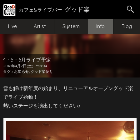
グッド楽
カフェ&ライブバー
Live
Artist
System
Info
Blog
4・5・6月ライブ予定
2016年4月2日(土) PM8:04
タグ »
お知らせ
,
グッド楽便り
雪も解け新年度の始まり、リニューアルオープングッド楽
でライブ始動！
熱いステージを演出してください♪