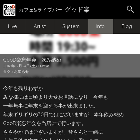
グッド楽
カフェ&ライブバー
Live
Artist
System
Info
Blog
GooD楽忘年会 飲み納め
2016年12月24日(土) PM5:46
タグ »
お知らせ
今年も残りわずか
みな様には日頃より大変お世話になり、今年も
一年無事に年末を迎える事が出来ました。
年末ギリギリの30日ではございますが、本年飲み納め
GooD楽忘年会を当店にて行います。
ささやかではございますが、皆さんと一緒に