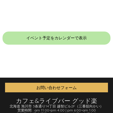
イベント予定をカレンダーで表示
お問い合わせフォーム
カフェ&ライブバー グッド楽
北海道 旭川市 3条通り14丁目 越智ビル2F
（三番舘向かい）
営業時間 :
am 11:00
~
pm 4:00
|
pm 6:00
~
am 1:00