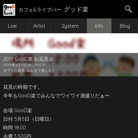
グッド楽
カフェ&ライブバー
Live
Artist
System
Info
Blog
2019 GooD楽 お花見会
2019年4月11日(木) PM2:31
タグ »
お花見
,
みんなで楽しむ♪
花見の時期です。
今年もGooD楽でみんなでワイワイ酒盛りだぁ〜
会場 GooD楽
日付 5月5日（日曜日）
時間 18:00
会費 3,500円