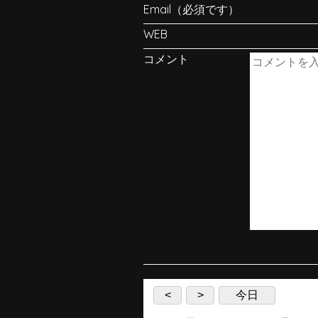
Email（必須です）
WEB
コメント
<
>
今日