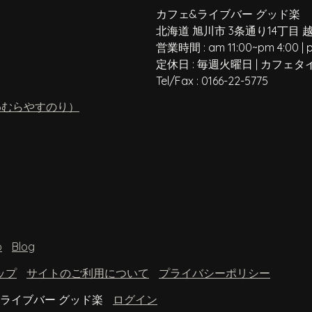
カフェ&ライブバー グッド楽
北海道 旭川市 3条通り14丁目 
営業時間 :
am 11:00
~
pm 4:00
|
定休日 :
毎週火曜日
|
カフェタ
Tel/Fax :
0166-22-5775
わむらやすのり）
o
Blog
ップ
サイトのご利用について
プライバシーポリシー
 カフェ&ライブバー グッド楽
ログイン