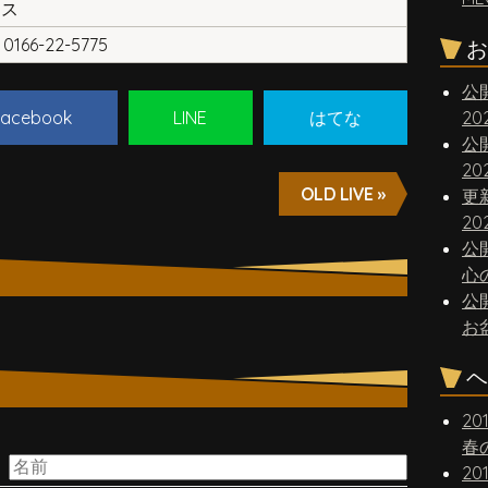
クス
0166-22-5775
お
公
acebook
LINE
はてな
2
公
2
OLD LIVE »
更
20
公
心
公
お
ヘ
20
。
春
20