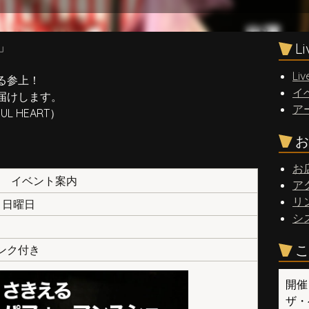
」
L
Liv
る参上！
イ
届けします。
ア
L HEART）
お
お
イベント案内
ア
リ
日 日曜日
シ
こ
リンク付き
開催
ザ・