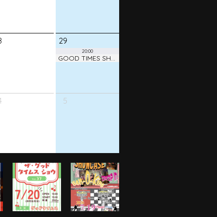
8
29
20:00
GOOD TIMES SHOW ! vol.38
4
5