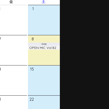
金
土
1
1
7
8
19:00
OPEN MIC Vol.82
4
15
1
22