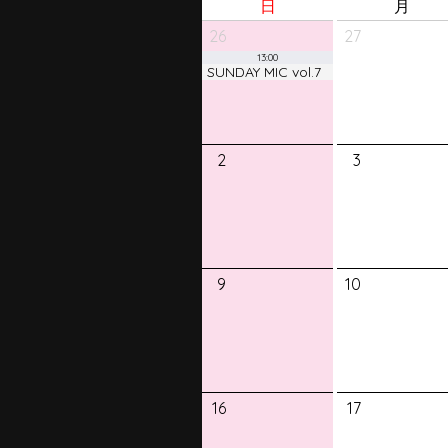
日
月
26
27
13:00
SUNDAY MIC vol.7
2
3
9
10
16
17