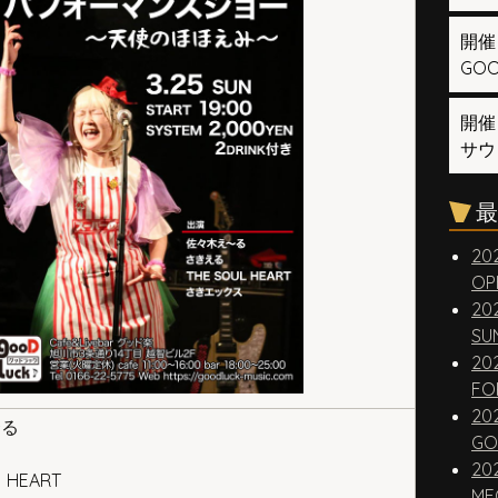
開催
GOOD
開催
サウ
最
20
OP
20
SUN
20
FO
20
〜る
GO
20
 HEART
ME