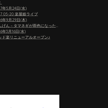
！
17年5月24日(水)
17 05-20 楽屋姫ライブ
16年9月29日(木)
ちんげん – タマネギが雨色になったら
16年3月16日(水)
ッド楽リニューアルオープン♪