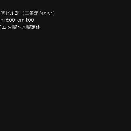
越智ビル2F
（三番舘向かい）
pm 6:00
~
am 1:00
イム 火曜〜木曜定休