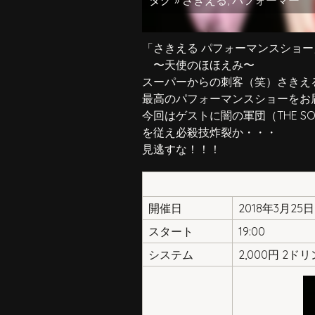
タグ »
さきえる
,
パフォーマー
「さきえる パフォーマンスショー
〜天使のほほえみ〜
スーパーからの刺客（笑）さきえ
最高のパフォーマンスショーをお
今回はゲストに闇の軍団（THE SOU
を従え必殺技炸裂か・・・
見逃すな！！！
開催日
2018年3月25
スタート
19:00
システム
2,000円 2ド