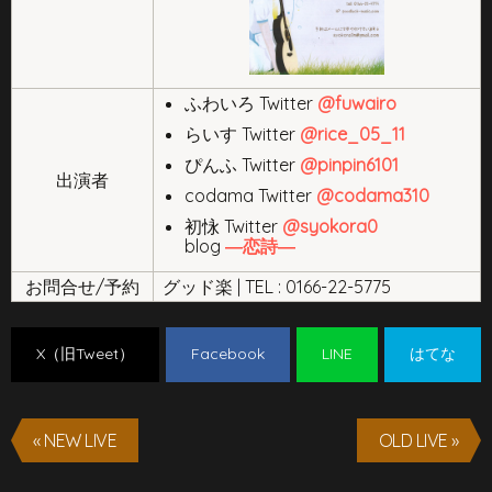
ふわいろ Twitter
@
fuwairo
らいす Twitter
@
rice_05_11
ぴんふ Twitter
@
pinpin6101
出演者
codama Twitter
@
codama310
初怺 Twitter
@
syokora0
blog
―恋詩―
お問合せ/予約
グッド楽 | TEL : 0166-22-5775
X（旧Tweet）
Facebook
LINE
はてな
« NEW LIVE
OLD LIVE »