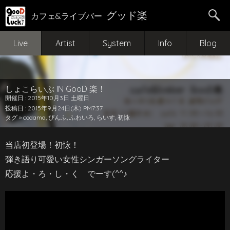
グッド楽
カフェ&ライブバー
Live
Artist
System
Info
Blog
しょこらいぶ IN GooD 楽！
開催日 : 2015年10月3日 土曜日
投稿日 : 2015年9月24日(木) PM7:37
タグ »
codama
,
ぴんふ
,
ふわいろ
,
らいす
,
初怺
当店初登場！初怺！
弾き語り可愛い女性シンガーソングライター
応援よ・ろ・し・く でーす(^^♪