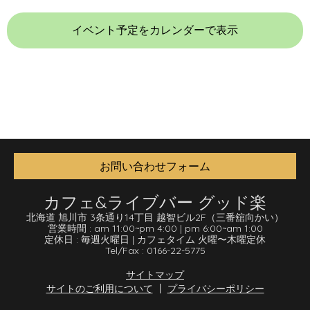
イベント予定をカレンダーで表示
お問い合わせフォーム
カフェ&ライブバー グッド楽
北海道 旭川市 3条通り14丁目 越智ビル2F
（三番舘向かい）
営業時間 :
am 11:00
~
pm 4:00
|
pm 6:00
~
am 1:00
定休日 :
毎週火曜日
|
カフェタイム 火曜〜木曜定休
Tel/Fax :
0166-22-5775
サイトマップ
サイトのご利用について
プライバシーポリシー