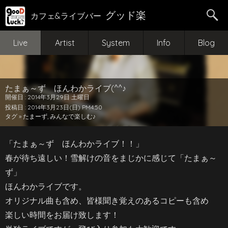
グッド楽
カフェ&ライブバー
Live
Artist
System
Info
Blog
たまぁ～ず ほんわかライブ(^^♪
開催日 : 2014年3月29日 土曜日
投稿日 : 2014年3月23日(日) PM4:50
タグ »
たまーず
,
みんなで楽しむ♪
「たまぁ～ず ほんわかライブ！！
」
春が待ち遠しい！雪解けの音をまじかに感じて「たまぁ～
ず」
ほんわかライブです。
オリジナル曲も含め、皆様聞き覚えのあるコピーも含め
楽しい時間をお届け致します！