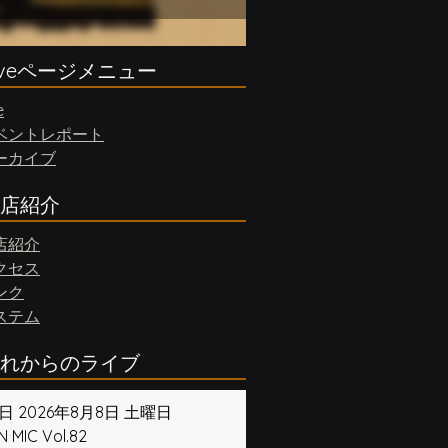
iveページメニュー
e
ベントレポート
ーカイブ
店紹介
店紹介
クセス
ンク
ステム
れからのライブ
日 2026年8月8日 土曜日
 MIC Vol.82