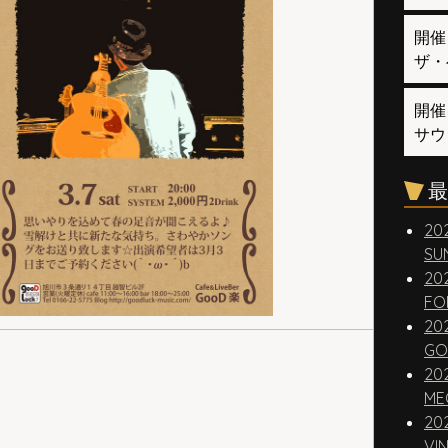
開催
ザ・
開催
サウ
最
20
SUN
20
FO
20
GO
20
ME
20
VI