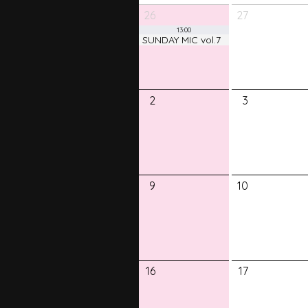
26
27
13:00
SUNDAY MIC vol.7
2
3
9
10
16
17