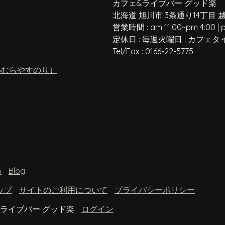
カフェ&ライブバー グッド楽
北海道 旭川市 3条通り14丁目 
営業時間 :
am 11:00
~
pm 4:00
|
定休日 :
毎週火曜日
|
カフェタ
Tel/Fax :
0166-22-5775
わむらやすのり）
o
Blog
ップ
サイトのご利用について
プライバシーポリシー
 カフェ&ライブバー グッド楽
ログイン