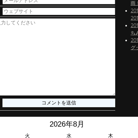
雨
20
20
20
20
グ
火
水
木