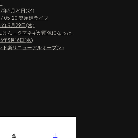
！
17年5月24日(水)
17 05-20 楽屋姫ライブ
16年9月29日(木)
ちんげん – タマネギが雨色になったら
16年3月16日(水)
ッド楽リニューアルオープン♪
金
土