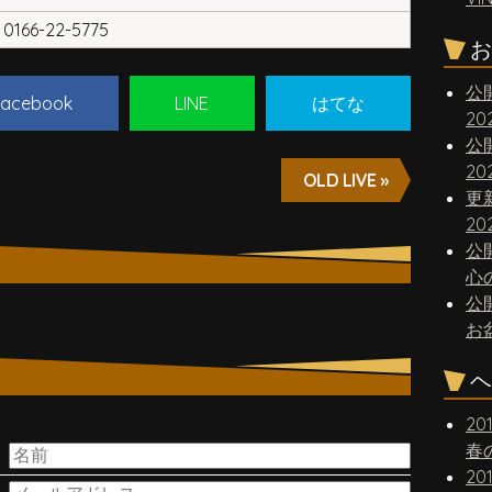
0166-22-5775
お
公
acebook
LINE
はてな
2
公
2
OLD LIVE »
更
20
公
心
公
お
ヘ
20
。
春
20