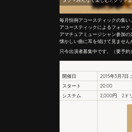
タグ »
みんなで楽しむ♪
,
グッド
毎月恒例アコースティックの集い
アコースティックによるフォーク、p
アマチュアミュージシャン参加の
懐かしい曲に耳を傾けて見ませんか(
只今出演者募集中です。（要予約
開催日
2015年3月7日
スタート
20:00
システム
2,000円 2