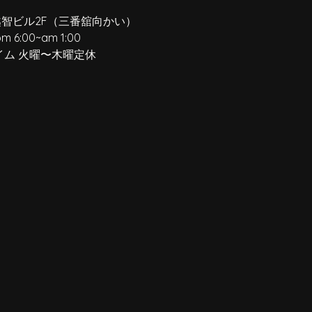
越智ビル2F
（三番舘向かい）
pm 6:00
~
am 1:00
イム 火曜〜木曜定休