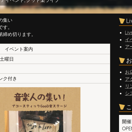
ュアイベント
,
グッド楽ライブ
の集い
L
です。
Liv
第締め切ります。
イ
ア
イベント案内
日 土曜日
お
お
リンク付き
ア
リ
シ
こ
開催
OPEN