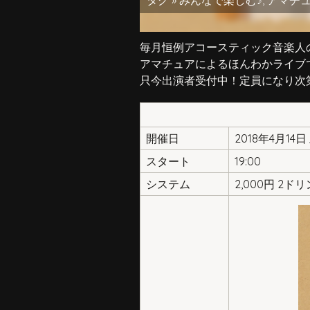
タグ »
みんなで楽しむ♪
,
アマチ
毎月恒例アコースティック音楽人
アマチュアによるほんわかライブ
只今出演者受付中！定員になり次
開催日
2018年4月14
スタート
19:00
システム
2,000円 2ド