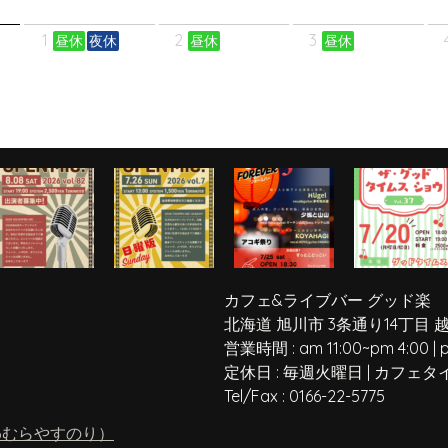
1
2
3
昼休
夜休
昼休
昼休
カフェ&ライブバー グッド楽
北海道 旭川市 3条通り14丁目 
営業時間 :
am 11:00
~
pm 4:00
|
定休日 :
毎週火曜日
|
カフェタ
Tel/Fax :
0166-22-5775
わむらやすのり）