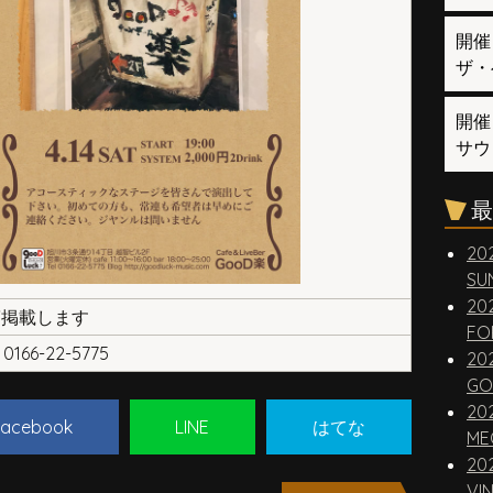
開催
ザ・
開催
サウ
最
20
SUN
20
第掲載します
FO
0166-22-5775
20
GO
20
acebook
LINE
はてな
ME
20
VI