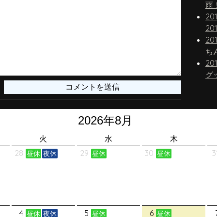
雨
20
20
20
20
グ
火
水
木
28
29
30
3
昼休
夜休
昼休
昼休
4
5
6
昼休
夜休
昼休
昼休