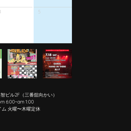
4
5
越智ビル2F
（三番舘向かい）
pm 6:00
~
am 1:00
イム 火曜〜木曜定休