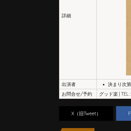
詳細
出演者
決まり次
お問合せ/予約
グッド楽 | TEL : 
X（旧Tweet）
F