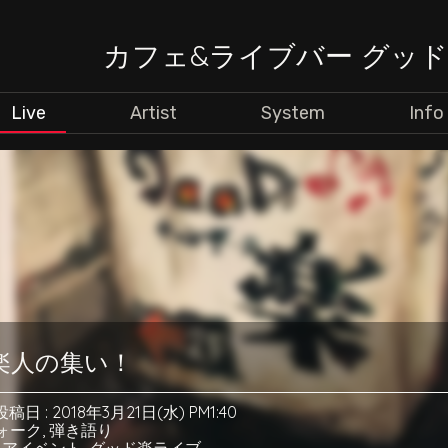
カフェ&ライブバー グッ
Live
Artist
System
Info
楽人の集い！
投稿日 : 2018年3月21日(水) PM1:40
ォーク
,
弾き語り