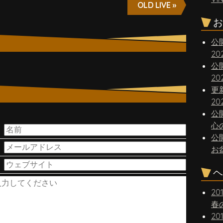
OLD LIVE »
お
公
2
公
2
更
20
公
。
心
公
お
ヘ
20
春
20