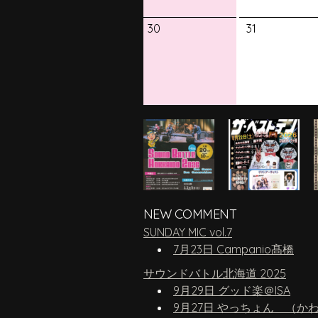
30
31
NEW COMMENT
SUNDAY MIC vol.7
7月23日 Campanio髙橋
サウンドバトル北海道 2025
9月29日 グッド楽＠ISA
9月27日 やっちょん （か