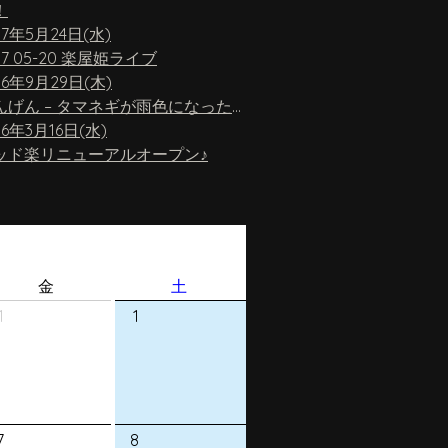
！
17年5月24日(水)
17 05-20 楽屋姫ライブ
16年9月29日(木)
ちんげん – タマネギが雨色になったら
16年3月16日(水)
ッド楽リニューアルオープン♪
金
土
1
1
7
8