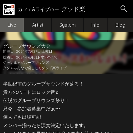
グッド楽
カフェ&ライブバー
Live
Artist
System
Info
Blog
グループサウンズ大会
開催日 : 2024年7月27日 土曜日
投稿日 : 2024年6月5日(水) PM4:10
ジャンル »
グループサウンズ
タグ »
みんなで楽しむ♪
,
グッド楽ライブ
半世紀前のグループサウンドが蘇る！
貴方のハートにロック音♬
伝説のグループサウンズ祭り！
只今 参加者募集中だぁ〜
個人でも出場可能
メンバー揃ったら演奏決定いたします。