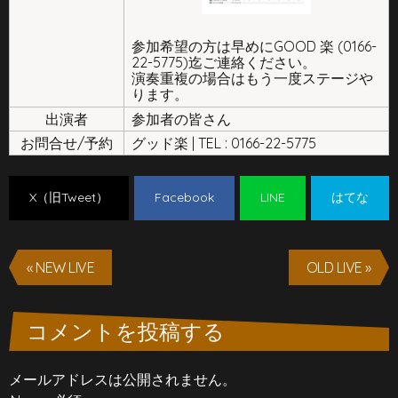
参加希望の方は早めにGOOD 楽 (0166-
22-5775)迄ご連絡ください。
演奏重複の場合はもう一度ステージや
ります。
出演者
参加者の皆さん
お問合せ/予約
グッド楽 | TEL : 0166-22-5775
X（旧Tweet）
Facebook
LINE
はてな
« NEW LIVE
OLD LIVE »
コメントを投稿する
メールアドレスは公開されません。