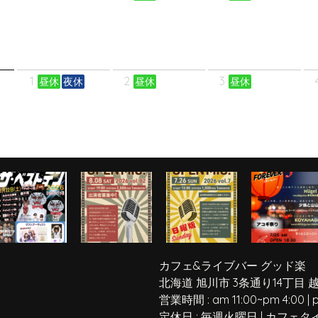
1
2
3
昼休
夜休
昼休
昼休
カフェ&ライブバー グッド楽
北海道 旭川市 3条通り14丁目 
営業時間 :
am 11:00
~
pm 4:00
|
定休日 :
毎週火曜日
|
カフェタ