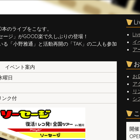
L
0本のライブをこなす。
Liv
セージ」がGOOD楽で久しぶりの登場！
イ
いる「小野雅通」と活動再開の「TAK」の二人も参加
ア
お
イベント案内
お
 水曜日
ア
リ
ドリンク付
シ
こ
開催
OPEN