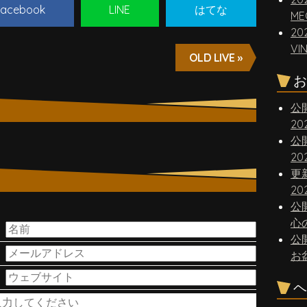
acebook
LINE
はてな
ME
20
VI
OLD LIVE »
お
公
2
公
2
更
20
公
。
心
公
お
ヘ