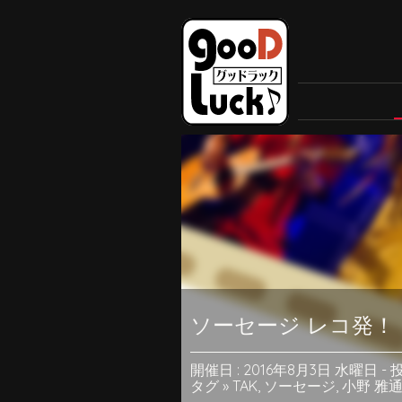
ソーセージ レコ発！ i
開催日 : 2016年8月3日 水曜日
-
投
タグ »
TAK
,
ソーセージ
,
小野 雅