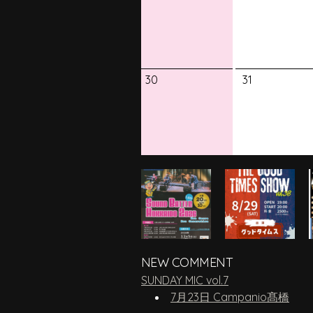
30
31
NEW COMMENT
SUNDAY MIC vol.7
7月23日 Campanio髙橋