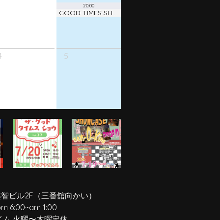
20:00
GOOD TIMES SHOW ! vol.38
4
5
越智ビル2F
（三番舘向かい）
pm 6:00
~
am 1:00
イム 火曜〜木曜定休