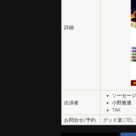
詳細
ソーセー
出演者
小野雅通
TAK
お問合せ/予約
グッド楽 | TEL : 