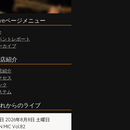
iveページメニュー
e
ベントレポート
ーカイブ
店紹介
店紹介
クセス
ンク
ステム
れからのライブ
日 2026年8月8日 土曜日
 MIC Vol.82