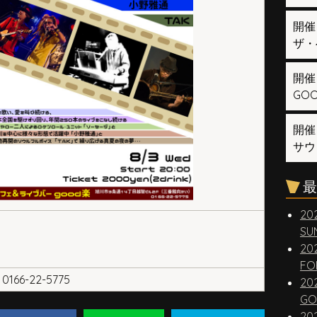
開催
ザ・
開催
GOOD
開催
サウ
最
20
ジ
SUN
20
FO
0166-22-5775
20
GO
20