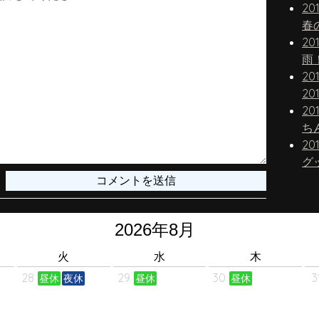
20
春
20
雨
20
20
20
20
グ
火
水
木
28
29
30
3
昼休
夜休
昼休
昼休