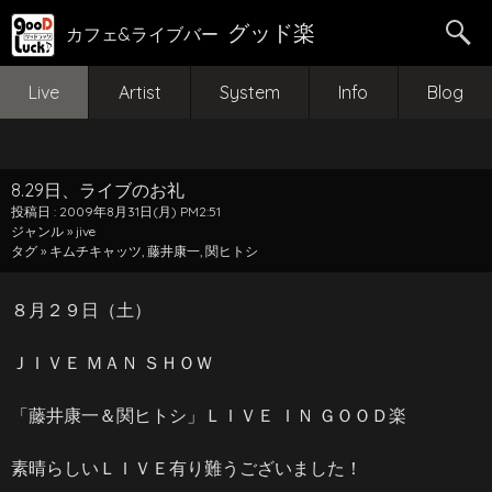
グッド楽
カフェ&ライブバー
Live
Artist
System
Info
Blog
8.29日、ライブのお礼
投稿日 : 2009年8月31日(月) PM2:51
ジャンル »
jive
タグ »
キムチキャッツ
,
藤井康一
,
関ヒトシ
８月２９日（土）
ＪＩＶＥ ＭＡＮ ＳＨＯＷ
「藤井康一＆関ヒトシ」ＬＩＶＥ ＩＮ ＧＯＯＤ楽
素晴らしいＬＩＶＥ有り難うございました！