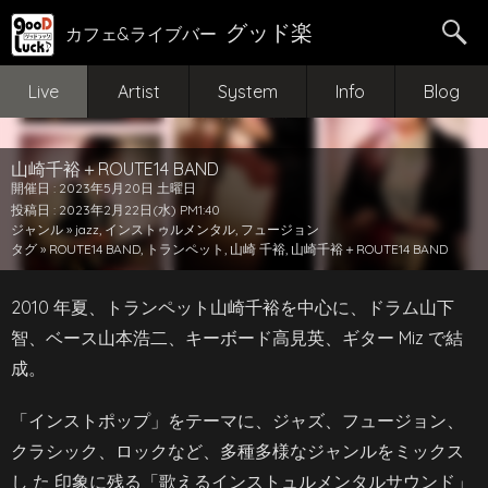
グッド楽
カフェ&ライブバー
Live
Artist
System
Info
Blog
山崎千裕＋ROUTE14 BAND
開催日 : 2023年5月20日 土曜日
投稿日 : 2023年2月22日(水) PM1:40
ジャンル »
jazz
,
インストゥルメンタル
,
フュージョン
タグ »
ROUTE14 BAND
,
トランペット
,
山崎 千裕
,
山崎千裕＋ROUTE14 BAND
2010 年夏、トランペット山崎千裕を中心に、ドラム山下
智、ベース山本浩二、キーボード高見英、ギター Miz で結
成。
「インストポップ」をテーマに、ジャズ、フュージョン、
クラシック、ロックなど、多種多様なジャンルをミックス
し た 印象に残る「歌えるインストュルメンタルサウンド」