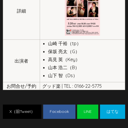
詳細
山崎 千裕（tp）
保坂 亮太（G）
高見 英（Key）
出演者
山本 浩二（B）
山下 智（Ds）
お問合せ/予約
グッド楽 | TEL : 0166-22-5775
X（旧Tweet）
Facebook
LINE
はてな