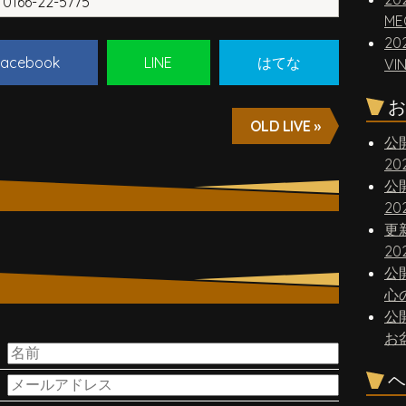
0166-22-5775
ME
20
acebook
LINE
はてな
VI
お
OLD LIVE »
公
2
公
2
更
20
公
心
公
。
お
ヘ