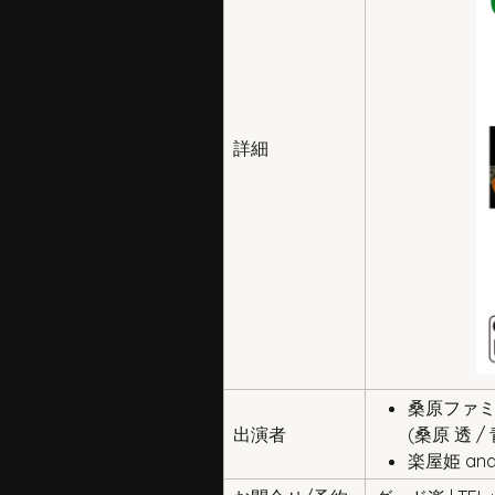
詳細
桑原ファ
出演者
(桑原 透 /
楽屋姫 a