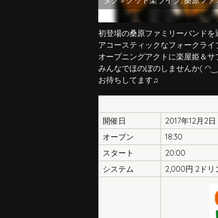
タグ »
グッド楽ライブ
,
桑原ファ
初登場の桑原ファミリーバンドを
アコースティックなフォークライ
オープニングアクトに楽屋姫＆サ
みんなでほのぼのしませんか( ◠‿◠
お待ちしてます♫
開催日
2017年12月2
オープン
18:30
スタート
20:00
システム
2,000円 2ド