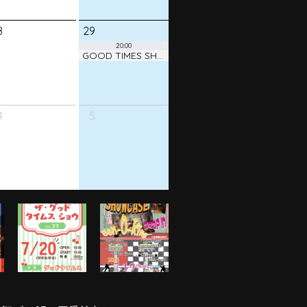
8
29
20:00
GOOD TIMES SHOW ! vol.38
4
5