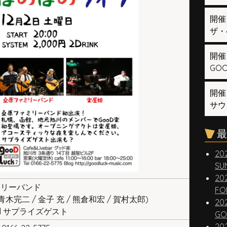
開催
ザ・
開催
GOOD
開催
サウ
最
20
SUN
20
ミリーバンド
FO
 青木完二 / 金子 充 / 熊倉和宏 / 賀村太郎)
20
nd サプライズゲスト
GO
20