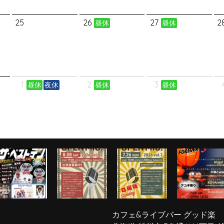
25
26
27
2
昼休
昼休
1
2
3
昼休
夜休
昼休
昼休
カフェ&ライブバー グッド楽