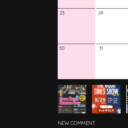
23
24
30
31
NEW COMMENT