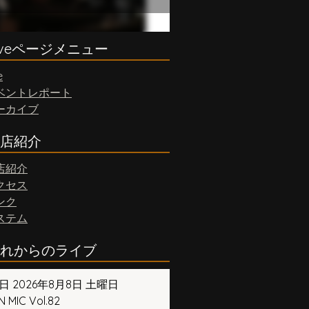
iveページメニュー
e
ベントレポート
ーカイブ
店紹介
店紹介
クセス
ンク
ステム
れからのライブ
日 2026年8月8日 土曜日
 MIC Vol.82