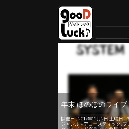
年末 ほのぼのライブ
開催日 : 2017年12月2日 土曜日
-
ジャンル »
アコースティック
,
フ