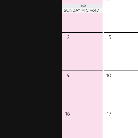
13:00
SUNDAY MIC vol.7
2
3
9
10
16
17