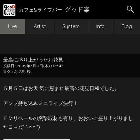
グッド楽
カフェ&ライブバー
Live
Artist
System
Info
Blog
最高に盛り上がったお花見
投稿日 : 2009年5月14日(木) PM5:47
タグ »
お花見
,
桜
５月５日はお天 気に恵まれ最高の花見日和でした。
アンプ持ち込みミニライブ決行！
ＦＭリベールの突撃取材も有り、おおいに盛り上がりまし
たヨ～♪(*＾ﾍ＾*)