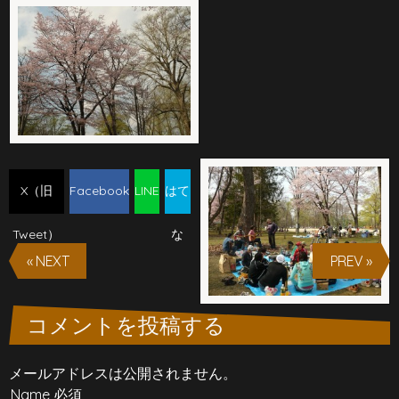
X（旧
Facebook
LINE
はて
Tweet）
な
« NEXT
PREV »
コメントを投稿する
メールアドレスは公開されません。
Name 必須