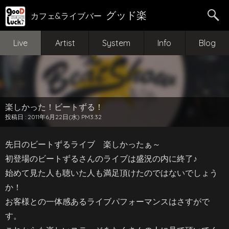
グッド楽
カフェ&ライブバー
Live
Artist
System
Info
Blog
楽しかった！ビートずる！
投稿日 : 2011年6月22日(水) PM3:32
先日のビートずるライブ 楽しかったぁ～
初登場のビートずるさんのライブは盛況の内に終了♪
始めて見た人も聴いた人も満足頂けたのではないでしょう
か！
お客様との一体感あるライブパフォーマンスはさすがで
す。