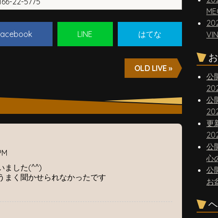
66-22-5775
ME
20
acebook
LINE
はてな
VI
お
OLD LIVE »
公
2
公
2
更
20
公
PM
心
ました(^^)
公
うまく聞かせられなかったです
お
ヘ