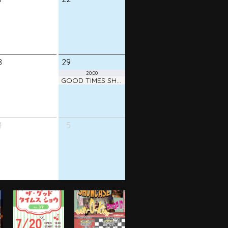
8
29
20:00
GOOD TIMES SHOW ! vol.38
4
5