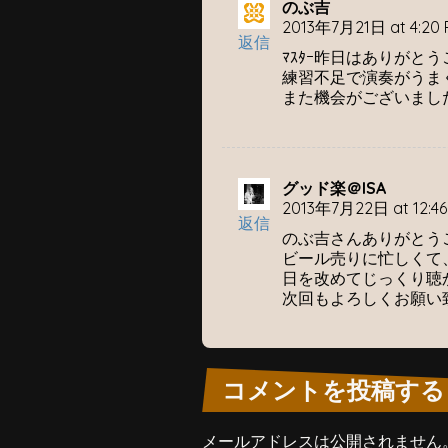
のぶ吉
2013年7月21日 at 4:20 
返信
ﾏｽﾀｰ昨日はありがと
練習不足で演奏がうま
また機会がございまし
グッド楽＠ISA
2013年7月22日 at 12:46
返信
のぶ吉さんありがとう
ビール売りに忙しくて
日を改めてじっくり聴か
次回もよろしくお願い
コメントを投稿する
メールアドレスは公開されません