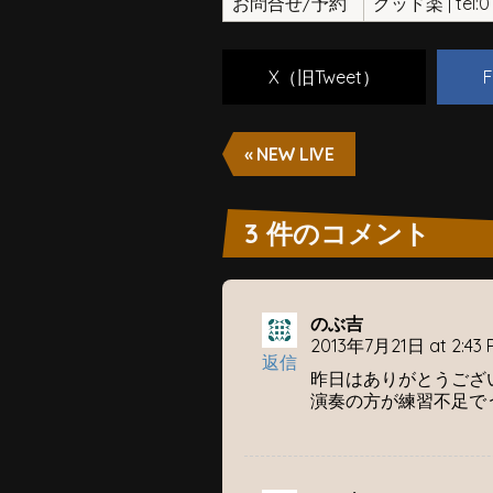
お問合せ/予約
グッド楽 | tel:01
X（旧Tweet）
F
« NEW LIVE
3 件のコメント
のぶ吉
2013年7月21日 at 2:43 
返信
昨日はありがとうござい
演奏の方が練習不足で