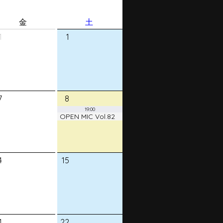
金
土
1
1
7
8
19:00
OPEN MIC Vol.82
4
15
1
22