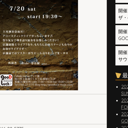
開催
ザ・
開催
GOOD
開催
サウ
最
20
SUN
20
FO
20
GO
20