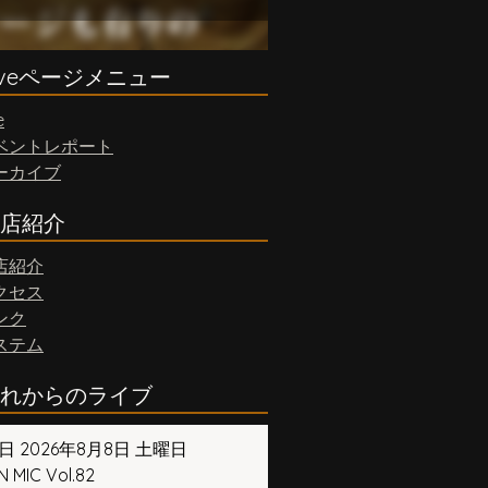
iveページメニュー
e
ベントレポート
ーカイブ
店紹介
店紹介
クセス
ンク
ステム
れからのライブ
日 2026年8月8日 土曜日
 MIC Vol.82