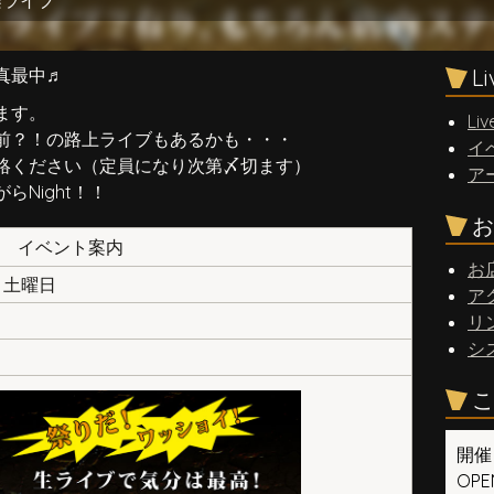
楽ライブ
真最中♬
L
ます。
Liv
前？！の路上ライブもあるかも・・・
イ
絡ください（定員になり次第〆切ます）
ア
Night！！
お
イベント案内
お
日 土曜日
ア
リ
シ
こ
開催
OPEN