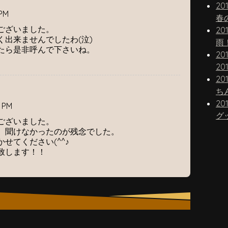
20
PM
春
うございました。
20
く出来ませんでしたわ(泣)
雨
たら是非呼んで下さいね。
20
20
20
20
 PM
グ
ございました。
、聞けなかったのが残念でした。
せてください(^^♪
致します！！
。