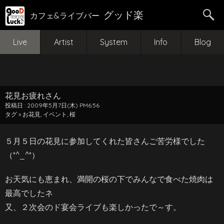
グッド楽
カフェ&ライブバー
Live
Artist
System
Info
Blog
花見お疲れさん
投稿日 : 2009年5月7日(木) PM6:56
タグ »
お花見
,
イベント
,
桜
５月５日の花見に参加してくれた皆さんご苦労様でした
（*^_^*）
お天気にも恵まれ、満開の桜の下でみんなで食べた焼肉は
最高でしたネ
又、２次会のド宴会ライブも楽しかったで～す。