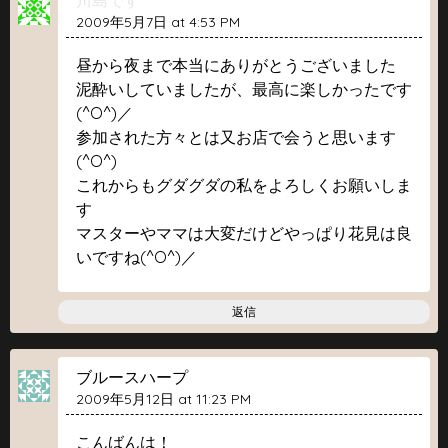
川島です
2009年5月7日 at 4:53 PM
昼から夜まで本当にありがとうございました
泥酔いしていましたが、最高に楽しかったです
(^O^)／
参加された方々とは又お店で会うと思います
(^O^)
これからもグダグダの私をよろしくお願いしま
す
マスターやママは大変だけどやっぱり花見は良
いですね(^O^)／
返信
ブルースハープ
2009年5月12日 at 11:23 PM
こんばんは！