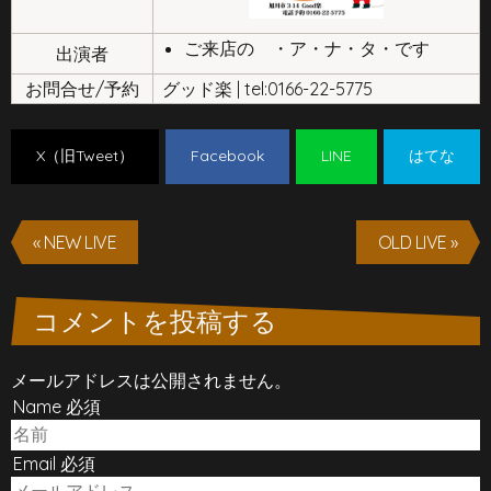
ご来店の ・ア・ナ・タ・です
出演者
お問合せ/予約
グッド楽 | tel:0166-22-5775
X（旧Tweet）
Facebook
LINE
はてな
« NEW LIVE
OLD LIVE »
コメントを投稿する
メールアドレスは公開されません。
Name 必須
Email 必須