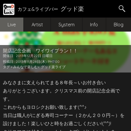
グッド楽
カフェ&ライブバー
Live
Artist
System
Info
Blog
開店記念企画 ワイワイプラン！！
開催日 : 2013年12月22日 日曜日
投稿日 : 2013年11月28日(木) PM7:00
タグ »
みんなで楽しむ♪
,
グッド楽ライブ
みなさまに支えられてまる８年長～いお付き合い
ありがとうございます。クリスマス前の開店記念企画で
す。
これからもヨロシクお願い致します(^^♪
当日は職人がにぎる寿司コーナー（２かん２００円～）を
設けました！楽しいひと時をお過ごしください!(^^)!