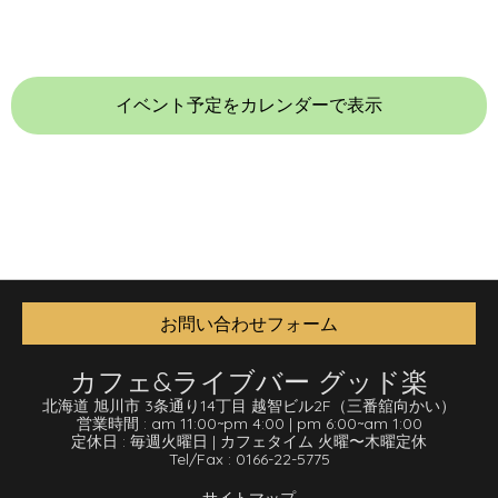
イベント予定をカレンダーで表示
お問い合わせフォーム
カフェ&ライブバー グッド楽
北海道 旭川市 3条通り14丁目 越智ビル2F
（三番舘向かい）
営業時間 :
am 11:00
~
pm 4:00
|
pm 6:00
~
am 1:00
定休日 :
毎週火曜日
|
カフェタイム 火曜〜木曜定休
Tel/Fax :
0166-22-5775
サイトマップ