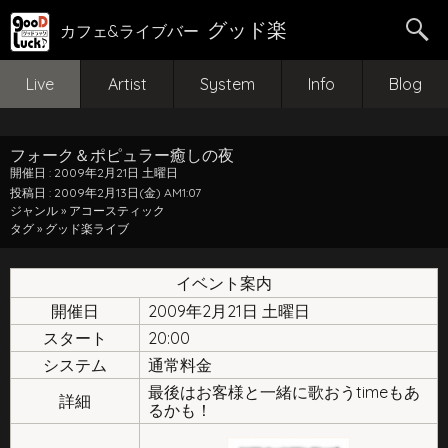
グッド楽
カフェ&ライブバー
Live
Artist
System
Info
Blog
フォーク＆ポピュラー癒しの夜
開催日 : 2009年2月21日 土曜日
投稿日 : 2009年2月13日(金) AM1:07
ジャンル »
アコースティック
タグ »
グッド楽ライブ
イベント案内
開催日
2009年2月21日 土曜日
スタート
20:00
システム
通常料金
最後はお客様と一緒に歌おうtimeもあ
詳細
るかも！