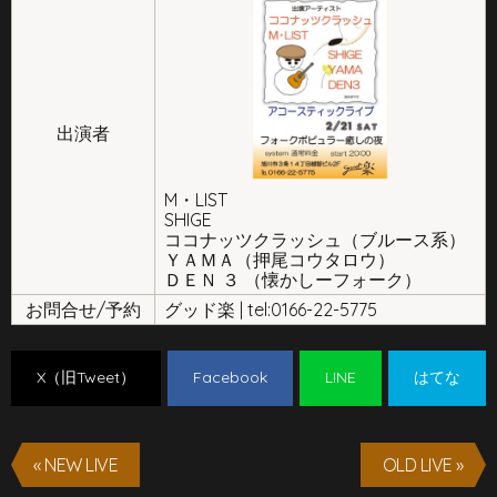
出演者
M・LIST
SHIGE
ココナッツクラッシュ（ブルース系）
ＹＡＭＡ（押尾コウタロウ）
ＤＥＮ ３ （懐かしーフォーク）
お問合せ/予約
グッド楽 | tel:0166-22-5775
X（旧Tweet）
Facebook
LINE
はてな
« NEW LIVE
OLD LIVE »