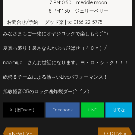
PM10:50 meddle moon
PM11:30 ジェリーベリー
お問合せ/予約
グッド楽 | tel:0166-22-5775
みなさまもご一緒にオヤジロックで楽しもう(^^♪
夏真っ盛り！暑さなんかぶっ飛ばせ（＾０＾）/
naomiya さんお世話になります。ヨ・ロ・シ・ク！！！
総勢８チームによる熱～いLiveパフォーマンス！
旭教軽音OBのロック魂炸裂ダー(^_^メ)
X（旧Tweet）
Facebook
LINE
はてな
« NEW LIVE
OLD LIVE »