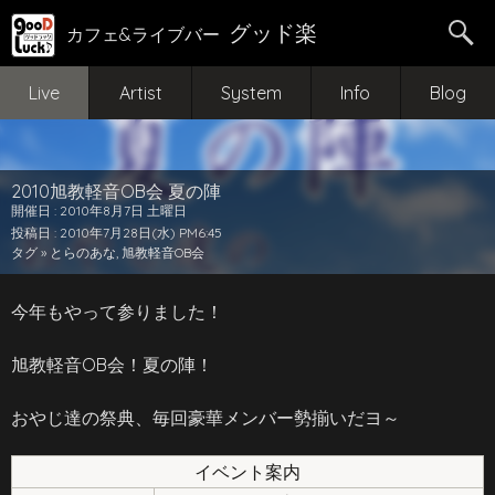
グッド楽
カフェ&ライブバー
Live
Artist
System
Info
Blog
2010旭教軽音OB会 夏の陣
開催日 : 2010年8月7日 土曜日
投稿日 : 2010年7月28日(水) PM6:45
タグ »
とらのあな
,
旭教軽音OB会
今年もやって参りました！
旭教軽音OB会！夏の陣！
おやじ達の祭典、毎回豪華メンバー勢揃いだヨ～
イベント案内