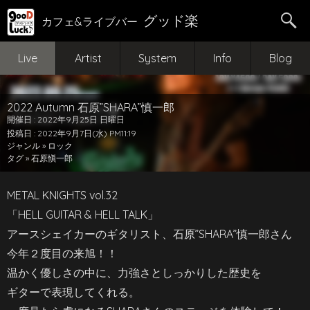
グッド楽
カフェ&ライブバー
Live
Artist
System
Info
Blog
2022 Autumn 石原”SHARA”慎一郎
開催日 : 2022年9月25日 日曜日
投稿日 : 2022年9月7日(水) PM11:19
ジャンル »
ロック
タグ »
石原愼一郎
METAL KNIGHTS vol.32
「HELL GUITAR & HELL TALK」
アースシェイカーのギタリスト、石原”SHARA”慎一郎さん
今年２度目の来旭！！
温かく優しさの中に、力強さとしっかりした歴史を
ギターで表現してくれる。