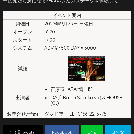
一度見たら虜になるSHARAさんのステージを体験して！
イベント案内
開催日
2022年9月25日 日曜日
オープン
16:20
スタート
17:00
システム
ADV￥4500 DAY￥5000
詳細
石原"SHARA"慎一郎
出演者
OA / Katsu Suzuki (vo) & HOUSEI
(Gt)
お問合せ/予約
グッド楽 | TEL : 0166-22-5775
X（旧Tweet）
Facebook
LINE
はてな