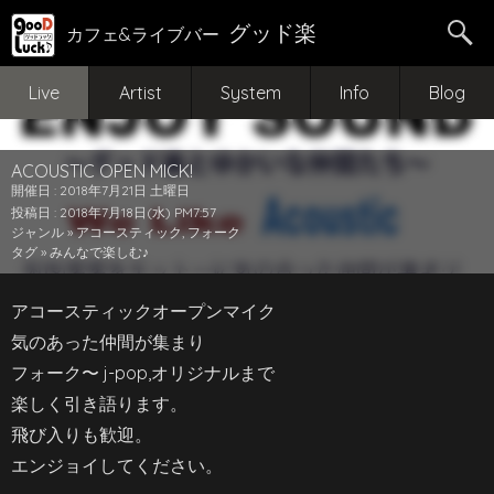
グッド楽
カフェ&ライブバー
Live
Artist
System
Info
Blog
ACOUSTIC OPEN MICK!
開催日 : 2018年7月21日 土曜日
投稿日 : 2018年7月18日(水) PM7:57
ジャンル »
アコースティック
,
フォーク
タグ »
みんなで楽しむ♪
アコースティックオープンマイク
気のあった仲間が集まり
フォーク〜 j-pop,オリジナルまで
楽しく引き語ります。
飛び入りも歓迎。
エンジョイしてください。