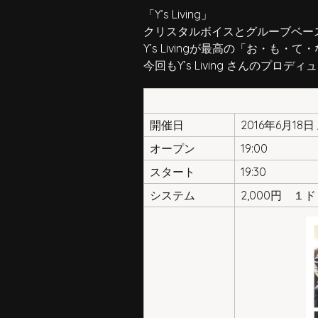
「Y’s Living」
クリスタルボイスとグルーブベー
Y’s Livingが最高の「お・も・て
今回もY’s Living さんのプロデ
開催日
2016年6月18
オープン
19:00
スタート
19:30
システム
2,000円 １