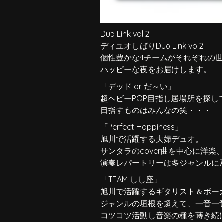
Duo Link vol.2
ディユオしばりDuo Link vol2 !
個性豊かな4チームがそれぞれの世
ハッピーな夜をお届けします。
「デッド or だ～い」
超ヘビーPOP目指し居場所を探し
目指すものはみんなの笑・・・
「Perfect Happiness」
旭川で活躍する夫婦デュオ。
サンタラのcover曲を中心に洋楽、J
演奏レパートリーは多ジャンルに
「TEAM しし座」
旭川で活躍するギタリスト＆ボー
ジャンルの垣根を超えて、一音一
コツコツ活動し音楽の種を蒔き続