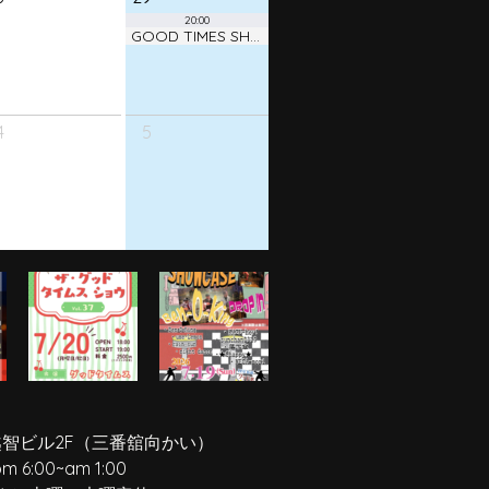
20:00
GOOD TIMES SHOW ! vol.38
4
5
越智ビル2F
（三番舘向かい）
pm 6:00
~
am 1:00