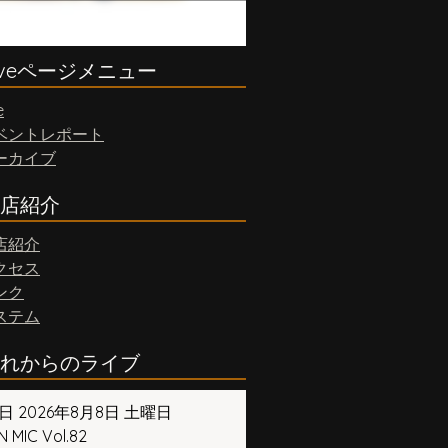
iveページメニュー
e
ベントレポート
ーカイブ
店紹介
店紹介
クセス
ンク
ステム
れからのライブ
日 2026年8月8日 土曜日
 MIC Vol.82