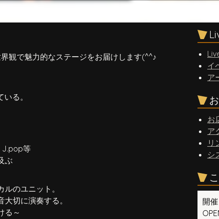
L
Liv
界観で魅力的なステージをお届けします(^^♪
イ
ア
ている。
お
お
ア
リ
.pop等
シ
及ぶ
こ
カルのユニット。
音大切に演奏する。
開催
ける～
OPEN