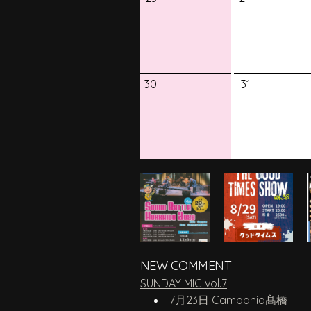
30
31
NEW COMMENT
SUNDAY MIC vol.7
7月23日 Campanio髙橋