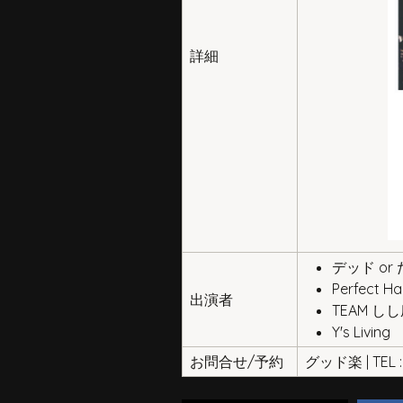
詳細
デッド or
Perfect H
出演者
TEAM し
Y's Living
お問合せ/予約
グッド楽 | TEL : 