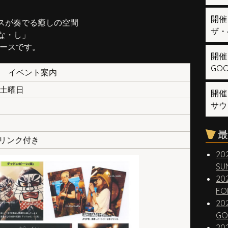
開催
スが奏でる癒しの空間
ザ・
・な・し」
ィュースです。
開催
GOOD
イベント案内
日 土曜日
開催
サウ
最
ドリンク付き
20
SUN
20
FO
20
GO
20