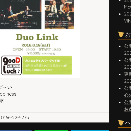
ME
20
VI
お
公
2
公
2
更
20
 だ～い
公
appiness
心
し座
公
お
0166-22-5775
ヘ