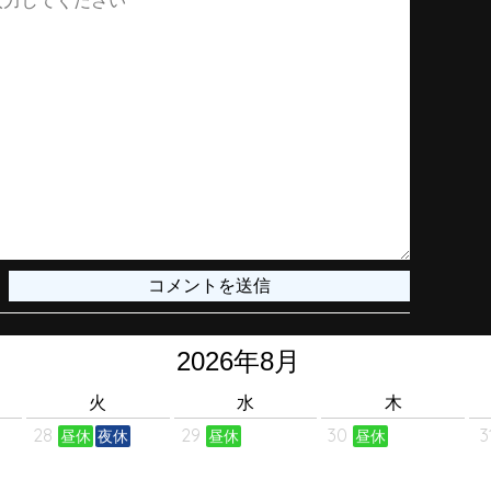
火
水
木
28
29
30
3
昼休
夜休
昼休
昼休