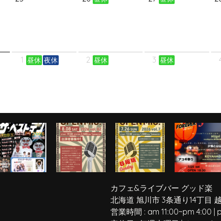
1
2
3
昼休
夜休
昼休
昼休
カフェ&ライブバー グッド楽
北海道 旭川市 3条通り14丁目 
営業時間 :
am 11:00
~
pm 4:00
|