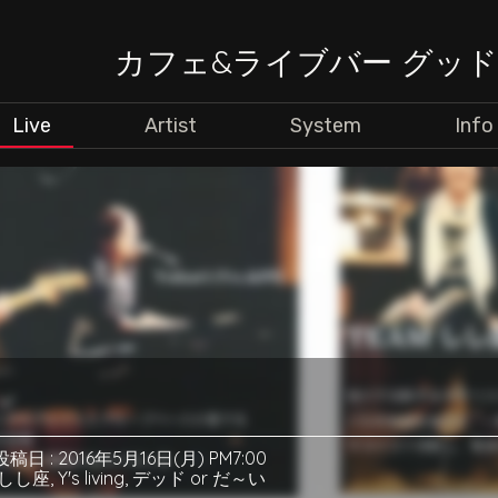
カフェ&ライブバー グッ
Live
Artist
System
Info
投稿日 : 2016年5月16日(月) PM7:00
 しし座
,
Y's living
,
デッド or だ～い