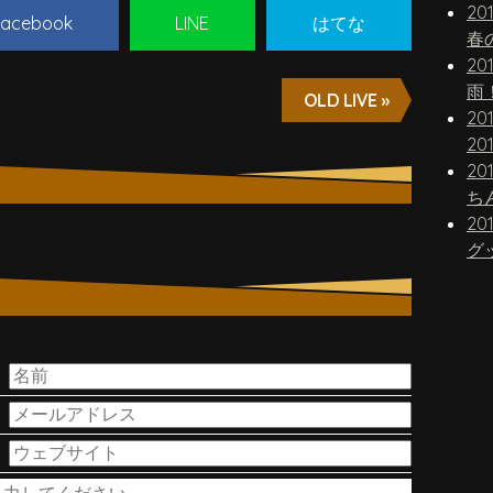
20
acebook
LINE
はてな
春
20
雨
OLD LIVE »
20
20
20
20
グ
。