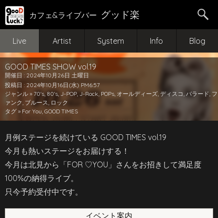
グッド楽
カフェ&ライブバー
Live
Artist
System
Info
Blog
GOOD TIMES SHOW vol.19
開催日 : 2024年10月26日 土曜日
投稿日 : 2024年10月16日(水) PM6:57
ジャンル »
70's
,
80's
,
J-POP
,
J-Rock
,
POPs
,
オールディーズ
,
ディスコ
,
バラード
,
フ
ァンク
,
ブルース
,
ロック
タグ »
For You
,
GOOD TIMES
月例ステージを続けている GOOD TIMES vol.19
今月も熱いステージをお届けする！
今月は北見から「FOR ♡YOU」さんをお招きして満足度
100%の納得ライブ。
只今予約受付中です。
イベント案内