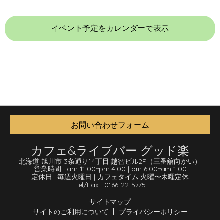
イベント予定をカレンダーで表示
お問い合わせフォーム
カフェ&ライブバー グッド楽
北海道 旭川市 3条通り14丁目 越智ビル2F
（三番舘向かい）
営業時間 :
am 11:00
~
pm 4:00
|
pm 6:00
~
am 1:00
定休日 :
毎週火曜日
|
カフェタイム 火曜〜木曜定休
Tel/Fax :
0166-22-5775
サイトマップ
サイトのご利用について
プライバシーポリシー