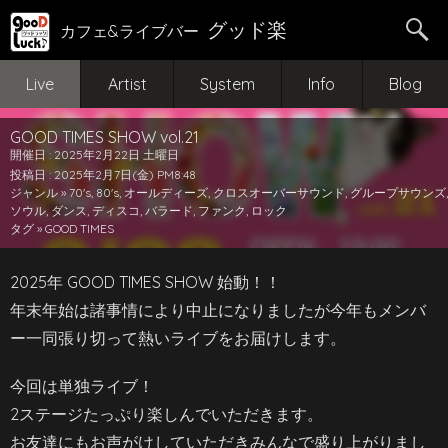
グッド楽
カフェ&ライブバー
Live
Artist
System
Info
Blog
GOOD TIMES SHOW vol.21
開催日 : 2025年2月22日 土曜日
投稿日 : 2025年2月7日(金) PM8:48
ジャンル »
70's
,
80's
,
オールディーズ
,
クロスオーバーサウンド
,
グループサウンズ
,
ソウル
,
ダンス
,
ディスコ
,
バラード
,
ファンク
,
ロック
タグ »
GOOD TIMES
2025年 GOOD TIMES SHOW 始動！！
年末年始は諸事情により中止になりましたが今年もメンバ
ー一同張り切って熱いライブをお届けします。
今回は単独ライブ！
2ステージたっぷり楽しんでいただきます。
お友達にもお声がけしていただきみんなで盛り上がりまし