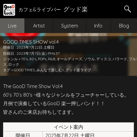
グッド楽
カフェ&ライブバー
Live
Artist
System
Info
Blog
GOOD TIMES SHOW vol.4
開催日 : 2023年7月22日 土曜日
投稿日 : 2023年7月7日(金) PM6:37
ジャンル »
70's
,
80's
,
POPs
,
R&B
,
オールディーズ
,
ソウル
,
ディスコ
,
バラード
,
ブル
ス
,
ロック
タグ »
GOOD TIMES
,
みんなで楽しむ♪
,
グッド楽ライブ
The GooD Time Show Vol.4
60’s 70’s 80’s ~様々なジャンルをフューチャーしている。
月例で演奏しているGooD 楽一押しバンド！！
皆さんのご来店お待ちしてます。
イベント案内
開催日
2023年7月22日 土曜日