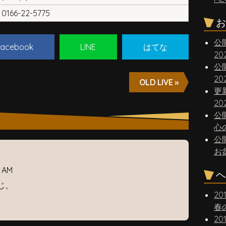
0166-22-5775
お
公
acebook
LINE
はてな
2
公
2
OLD LIVE »
更
20
公
心
公
お
 AM
ヘ
じ、
20
春
20