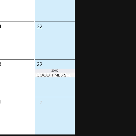
1
22
8
29
20:00
GOOD TIMES SHOW ! vol.38
4
5