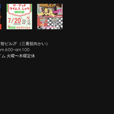
越智ビル2F
（三番舘向かい）
pm 6:00
~
am 1:00
イム 火曜〜木曜定休