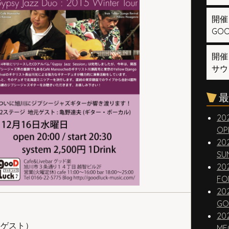
開催
GOOD
開催
サウ
最
20
OP
20
SUN
20
FO
20
GO
20
（ゲスト）
ME