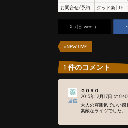
お問合せ/予約
グッド楽 | TEL : 
X（旧Tweet）
F
« NEW LIVE
1 件のコメント
ＧＯＲＯ
2015年12月17日 at 8:40
返信
大人の雰囲気でいい感
素敵なライヴでした。