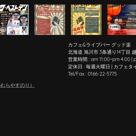
カフェ&ライブバー グッド楽
北海道 旭川市 3条通り14丁目 
営業時間 :
am 11:00
~
pm 4:00
|
定休日 :
毎週火曜日
|
カフェタ
Tel/Fax :
0166-22-5775
わむらやすのり）