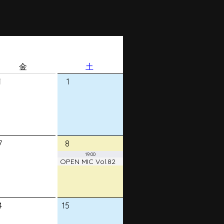
金
土
1
1
7
8
19:00
OPEN MIC Vol.82
4
15