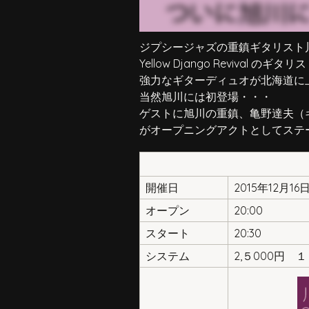
ジプシージャズの重鎮ギタリスト
Yellow Django Revival の
強力なギターディュオが北海道に
当然旭川には初登場・・・
ゲストに旭川の重鎮、亀野達夫（
がオープニングアクトとしてステ
開催日
2015年12月16
オープン
20:00
スタート
20:30
システム
2,５000円 