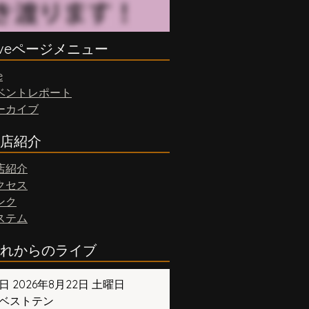
iveページメニュー
e
ベントレポート
ーカイブ
店紹介
店紹介
クセス
ンク
ステム
れからのライブ
日 2026年8月22日 土曜日
ベストテン