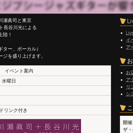
川瀬眞司と東京
L
ギタリスト長谷川光による
Liv
上陸！
イ
ア
ギター、ボーカル）
ージを盛り上げます。
お
イベント案内
お
ア
日 水曜日
リ
シ
こ
１ドリンク付き
開催
ザ・