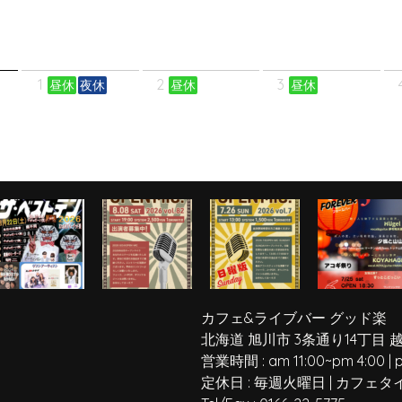
1
2
3
昼休
夜休
昼休
昼休
カフェ&ライブバー グッド楽
北海道 旭川市 3条通り14丁目 
営業時間 :
am 11:00
~
pm 4:00
|
定休日 :
毎週火曜日
|
カフェタ