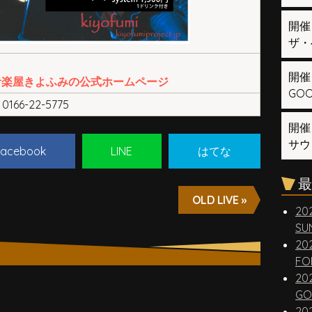
開催
ザ・
開催
音楽屋きよふみの公式ホームページ
GOOD
0166-22-5775
開催
サウ
acebook
LINE
はてな
最
OLD LIVE »
20
SUN
20
FO
20
GO
20