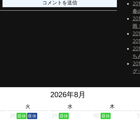
20
春
20
雨
20
20
20
20
グ
火
水
木
28
29
30
3
昼休
夜休
昼休
昼休