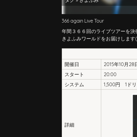
タグ »
きよふみ
366 again Live Tour
年間３６６回のライブツアーを決
きよふみワールドをお届けします(^
開催日
2015年10月2
スタート
20:00
システム
1,500円 1ド
詳細