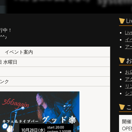
L
行中！
Liv
^♪
イ
ア
イベント案内
お
8日 水曜日
お
ア
リンク
リ
シ
こ
開催
OPEN