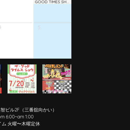
GOOD TIMES SHOW ! vol.38
4
5
越智ビル2F
（三番舘向かい）
pm 6:00
~
am 1:00
イム 火曜〜木曜定休