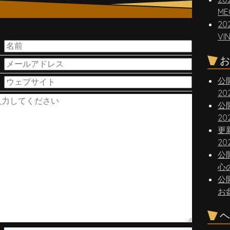
ME
20
。
VI
お
公
2
公
2
更
20
公
心
公
お
ヘ