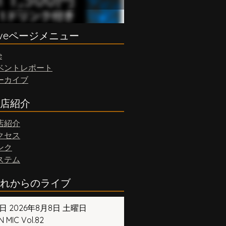
iveページメニュー
e
ベントレポート
ーカイブ
店紹介
店紹介
クセス
ンク
ステム
れからのライブ
日 2026年8月8日 土曜日
 MIC Vol.82