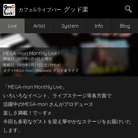
グッド楽
カフェ&ライブバー
Live
Artist
System
Info
Blog
MEGA-mori Monthly Live !
開催日 : 2015年6月6日 土曜日
投稿日 : 2015年5月23日(土) PM1:47
タグ »
MEGA-mori
,
Olepalace
,
グッド楽ライブ
「MEGA-mori Monthly Live」
いろいろなイベント、ライブステージ等各方面で
活躍中のMEGA-mori さんがプロデュース
楽しさ満載！で～す♬
今回も多彩なゲストを迎え華やかなステージをお届けいた
します。