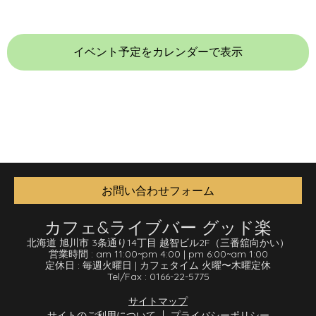
イベント予定をカレンダーで表示
お問い合わせフォーム
カフェ&ライブバー グッド楽
北海道 旭川市 3条通り14丁目 越智ビル2F
（三番舘向かい）
営業時間 :
am 11:00
~
pm 4:00
|
pm 6:00
~
am 1:00
定休日 :
毎週火曜日
|
カフェタイム 火曜〜木曜定休
Tel/Fax :
0166-22-5775
サイトマップ
サイトのご利用について
プライバシーポリシー