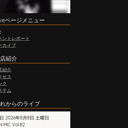
iveページメニュー
e
ベントレポート
ーカイブ
店紹介
店紹介
クセス
ンク
ステム
れからのライブ
日 2026年8月8日 土曜日
 MIC Vol.82