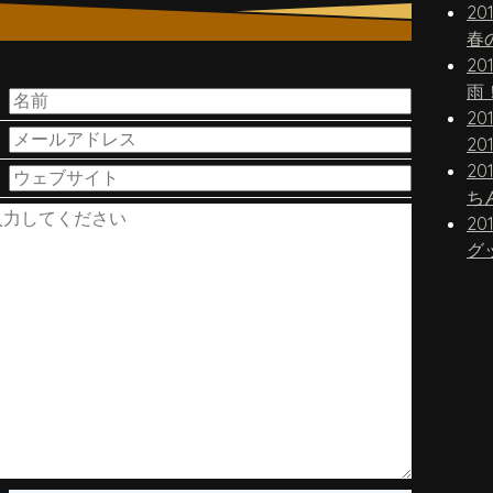
20
春
20
。
雨
20
20
20
20
グ