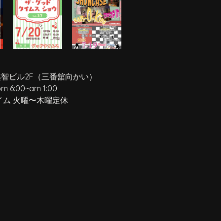
越智ビル2F
（三番舘向かい）
pm 6:00
~
am 1:00
イム 火曜〜木曜定休