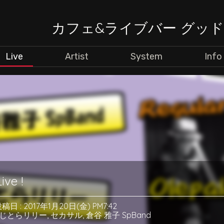
カフェ&ライブバー グッ
Live
Artist
System
Info
ve !
稿日 : 2017年1月20日(金) PM7:42
じとらリリー
,
セカサル
,
倉谷 雅子 SpBand