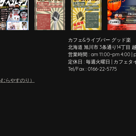
カフェ&ライブバー グッド楽
北海道 旭川市 3条通り14丁目 
営業時間 :
am 11:00
~
pm 4:00
|
定休日 :
毎週火曜日
|
カフェタ
Tel/Fax :
0166-22-5775
わむらやすのり）