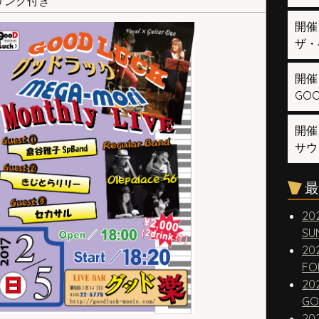
ドリンク付き
開催
ザ・
開催
GOOD
開催
サウ
最
20
SUN
20
FO
20
GO
20