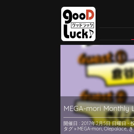
MEGA-mori Monthly Li
開催日 : 2017年2月5日 日曜日
-
投
タグ »
MEGA-mori
,
Olepalace
,
き