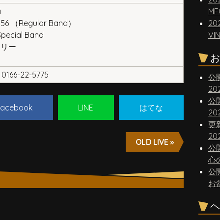
i
ME
 56 （Regular Band）
20
ecial Band
VI
リリー
お
0166-22-5775
公
2
公
acebook
LINE
はてな
2
更
20
OLD LIVE »
公
心
公
お
ヘ