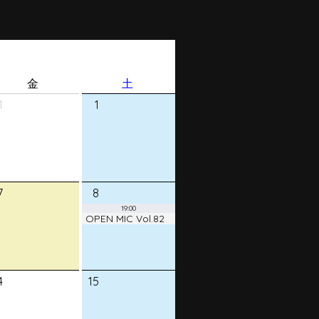
金
土
1
1
7
8
19:00
OPEN MIC Vol.82
4
15