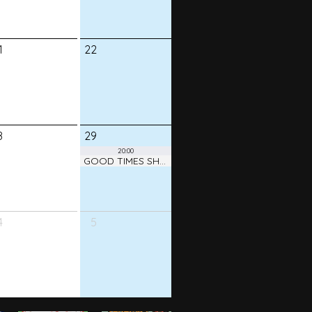
1
22
8
29
20:00
GOOD TIMES SHOW ! vol.38
4
5