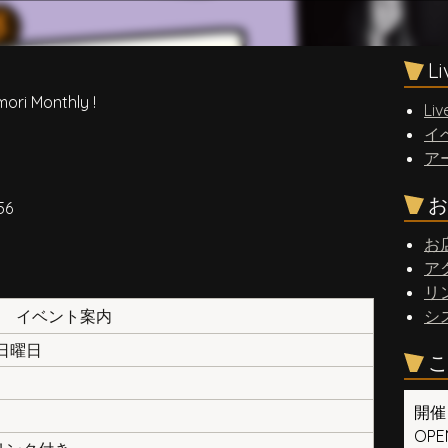
L
Monthly !
Liv
イ
ア
お
56
お
ア
リ
イベント案内
シ
 日曜日
こ
開催
OPEN