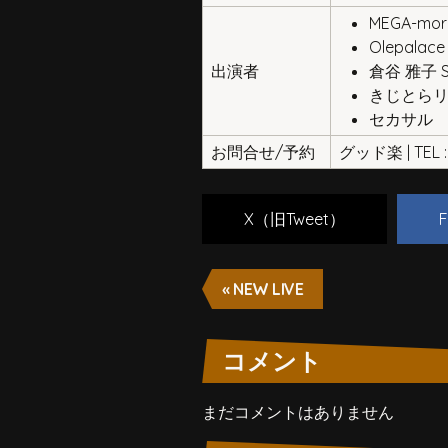
MEGA-mor
Olepalace
出演者
倉谷 雅子 Sp
きじとら
セカサル
お問合せ/予約
グッド楽 | TEL : 
X（旧Tweet）
F
« NEW LIVE
コメント
まだコメントはありません