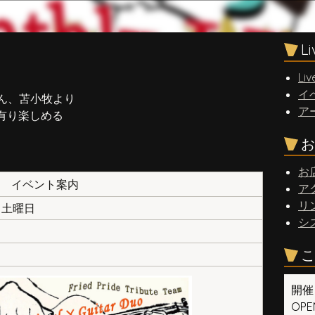
L
Liv
イ
さん、苫小牧より
ア
有り楽しめる
お
お
イベント案内
ア
リ
日 土曜日
シ
こ
開催
OPEN