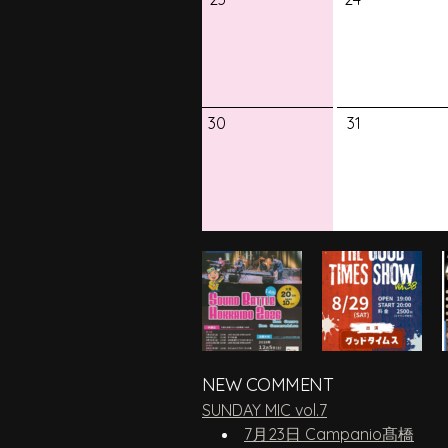
30
31
NEW COMMENT
SUNDAY MIC vol.7
7月23日 Campanio髙橋