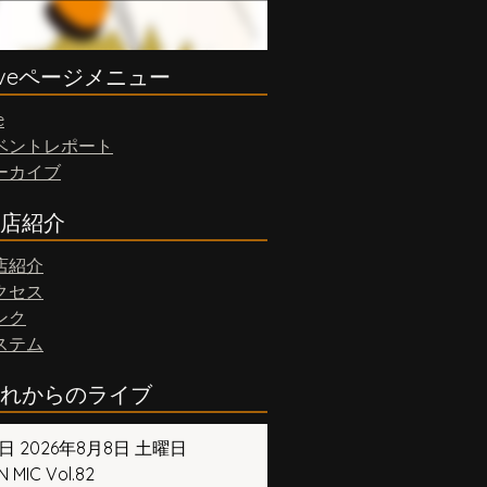
iveページメニュー
e
ベントレポート
ーカイブ
店紹介
店紹介
クセス
ンク
ステム
れからのライブ
日 2026年8月8日 土曜日
 MIC Vol.82