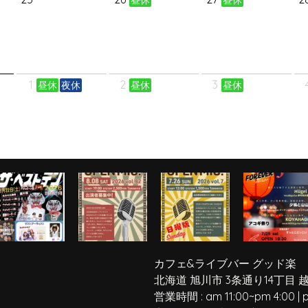
1
2
3
昼休
夜休
昼休
昼休
カフェ&ライブバー グッド楽
北海道 旭川市 3条通り14丁目 
営業時間 :
am 11:00
~
pm 4:00
|