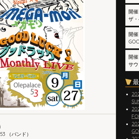
開催
ザ・
開催
GOOD
開催
サウ
最
20
SUN
20
FO
20
i
GO
ce 53 （バンド）
20