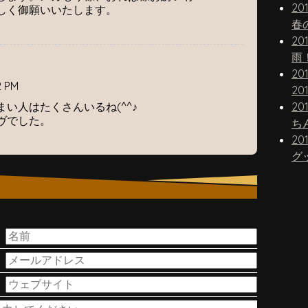
20
しく御願いいたします。
春
20
雨
20
2 PM
20
い人はたくさんいるね(^^♪
20
ヴでした。
20
グ
。