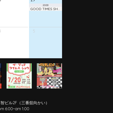
20:00
GOOD TIMES SHOW ! vol.38
4
5
越智ビル2F
（三番舘向かい）
pm 6:00
~
am 1:00