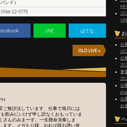
（バンド）
ME
0166-22-5775
20
VI
acebook
LINE
はてな
お
公
OLD LIVE »
2
公
2
更
20
公
心
公
 PM
お
変ご無沙汰しています、仕事で旭川には
茶も飲みにいけず申し訳なくおもっていま
ヘ
たくさんのみまーす。一生懸命演奏しま
します。メガもり様、おれぱ様お誘い有