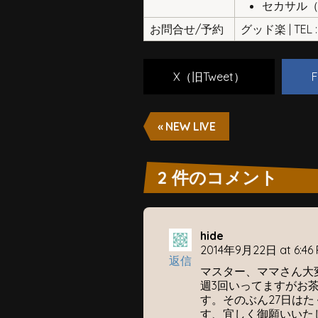
セカサル
お問合せ/予約
グッド楽 | TEL : 
X（旧Tweet）
F
« NEW LIVE
2 件のコメント
hide
2014年9月22日 at 6:46
返信
マスター、ママさん大
週3回いってますがお
す。そのぶん27日は
す、宜しく御願いいた