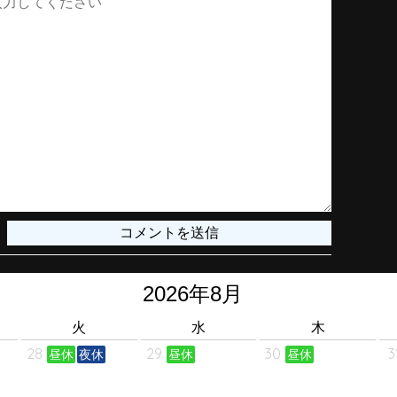
火
水
木
28
29
30
3
昼休
夜休
昼休
昼休