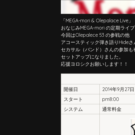
「MEGA-mori & Olepalace Live」
おなじみMEGA-mori の定期ライブ
今回はOlepalece 53 の参戦の他
アコースティック弾き語りHide
セカサル（バンド）さんの参加も
セットアップになりました。
応援ヨロシクお願いします！！
開催日
2014年9月27
スタート
pm8:00
システム
通常料金