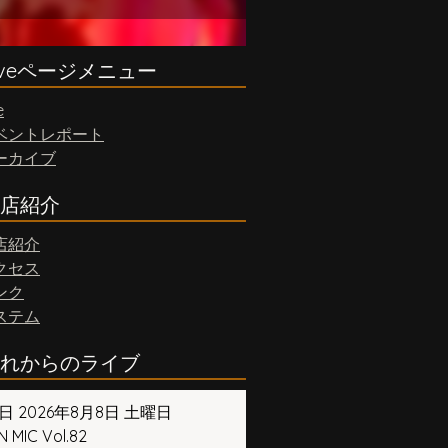
iveページメニュー
e
ベントレポート
ーカイブ
店紹介
店紹介
クセス
ンク
ステム
れからのライブ
日 2026年8月8日 土曜日
 MIC Vol.82