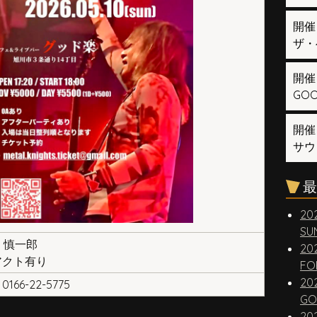
開催
ザ・
開催
GOOD
開催
サウ
最
20
SUN
」慎一郎
20
アクト有り
FO
20
0166-22-5775
GO
20