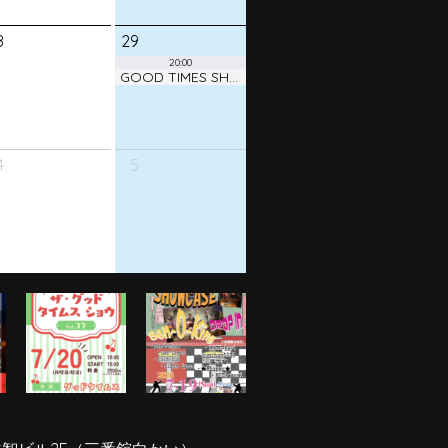
8
29
20:00
GOOD TIMES SHOW ! vol.38
4
5