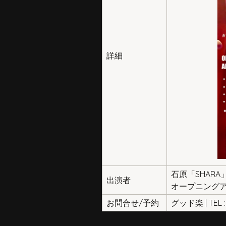
詳細
石原「SHARA
出演者
オープニング
お問合せ/予約
グッド楽 | TEL : 