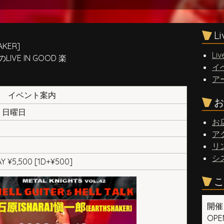
L
KER]
Liv
VE IN GOOD 楽
イ
ア
イベント案内
お
日 日曜日
お
ア
リ
シ
Y ¥5,500 [1D+¥500]
こ
開催
OPEN