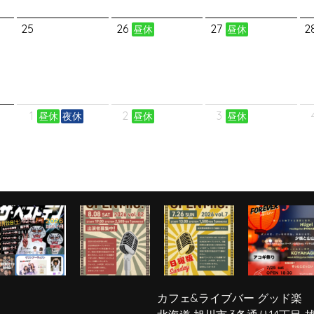
25
26
27
2
昼休
昼休
1
2
3
昼休
夜休
昼休
昼休
カフェ&ライブバー グッド楽