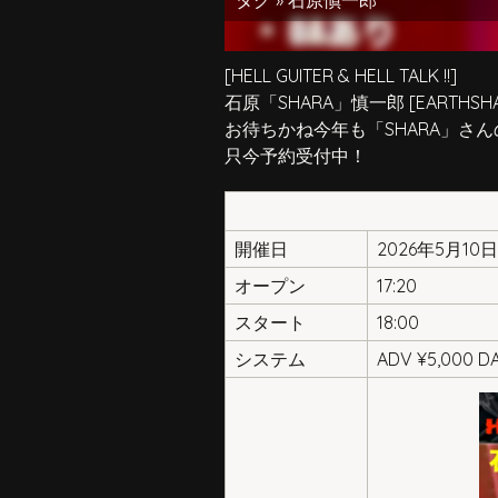
タグ »
石原愼一郎
[HELL GUITER & HELL TALK !!]
石原「SHARA」慎一郎 [EARTHSHA
お待ちかね今年も「SHARA」さんのLI
只今予約受付中！
開催日
2026年5月10
オープン
17:20
スタート
18:00
システム
ADV ¥5,000 DA