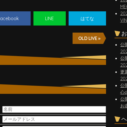
ME
20
acebook
LINE
はてな
VI
お
OLD LIVE »
公
2
公
2
更
20
公
心
公
。
お
ヘ