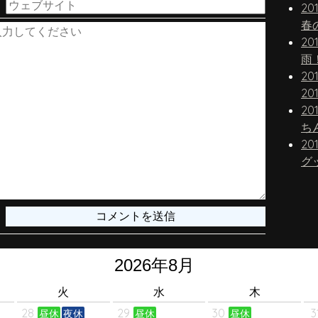
20
春
20
雨
20
20
20
20
グ
火
水
木
28
29
30
3
昼休
夜休
昼休
昼休