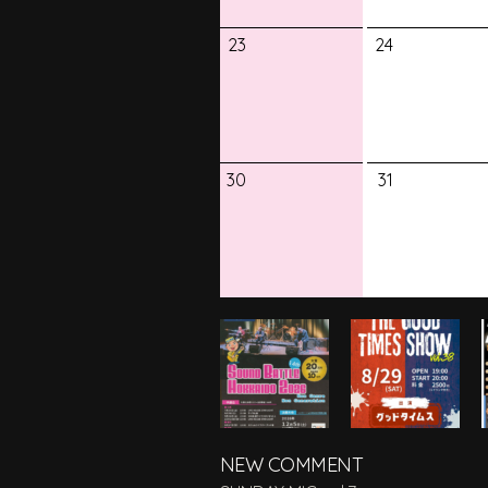
23
24
30
31
NEW COMMENT