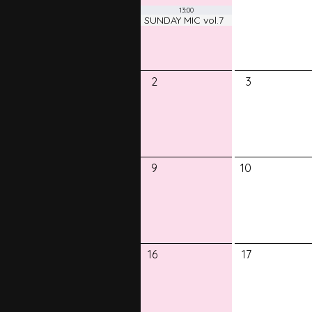
13:00
SUNDAY MIC vol.7
2
3
9
10
16
17