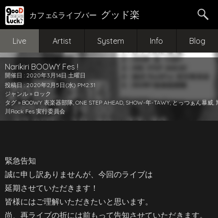
グッド楽
カフェ&ライブバー
Live
Artist
System
Info
Blog
Narikiri BOOWY Fes !
開催日 : 2020年3月14日 土曜日
投稿日 : 2020年2月5日(水) PM2:31
ジャンル »
ロック
タグ »
BOOWY 表楽器部隊
,
ONE STEP AHEAD
,
SHOW-年-TAWY
,
とっつぁん暴威
,
川Rock Fes 実行委員会
緊急告知
誠に申し訳ありませんが、今回のライブは
延期させていただきます！
皆様にはご理解いただきたいと思います。
尚、再ライブの折には前もって告知させていただきます。