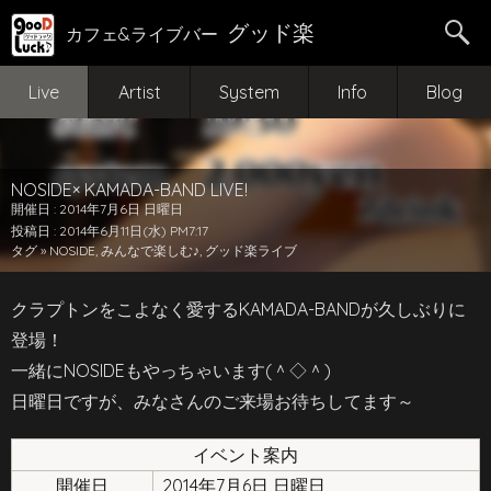
グッド楽
カフェ&ライブバー
Live
Artist
System
Info
Blog
NOSIDE× KAMADA-BAND LIVE!
開催日 : 2014年7月6日 日曜日
投稿日 : 2014年6月11日(水) PM7:17
タグ »
NOSIDE
,
みんなで楽しむ♪
,
グッド楽ライブ
クラプトンをこよなく愛するKAMADA-BANDが久しぶりに
登場！
一緒にNOSIDEもやっちゃいます(＾◇＾)
日曜日ですが、みなさんのご来場お待ちしてます～
イベント案内
開催日
2014年7月6日 日曜日