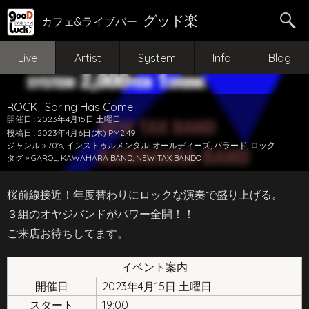
グッド楽
カフェ&ライブバー
Live
Artist
System
Info
Blog
ROCK ! Spring Has Come
開催日 : 2023年4月15日 土曜日
投稿日 : 2023年4月6日(木) PM2:49
ジャンル »
70's
,
インストゥルメンタル
,
オールディーズ
,
バラード
,
ロック
タグ »
GAROL
,
KAWAHARA BAND
,
NEW TAX BANDO
桜前線接近！年度替わりにロックな演奏で盛り上げる。
３組のオヤジバンドがパワー全開！！
ご来店お待ちしてます。
イベント案内
開催日
2023年4月15日 土曜日
スタート
19:00