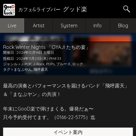
グッド楽
カフェ&ライブバー
Live
Artist
System
Info
Blog
Rock Winter Nights 「OYAJI たちの宴」
開催日 : 2024年12月14日 土曜日
投稿日 : 2024年11月21日(木) PM8:33
ジャンル »
J-POP
,
J-Rock
,
POPs
,
ブルース
,
ロック
タグ »
まなぶやん
,
飛呼露天
最高の演奏とパフォーマンスを届けるバンド「飛呼露天」
＆「まなぶヤン」の共演！
年末にGooD楽で弾けまくる。爆発だぁ〜
只今予約受付てます。（0166-22-5775）迄
イベント案内