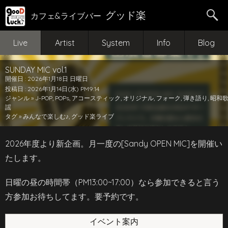
グッド楽
カフェ&ライブバー
Live
Artist
System
Info
Blog
SUNDAY MIC vol.1
開催日 : 2026年1月18日 日曜日
投稿日 : 2026年1月14日(水) PM9:14
ジャンル »
J-POP
,
POPs
,
アコースティック
,
オリジナル
,
フォーク
,
弾き語り
,
昭和
謡
タグ »
みんなで楽しむ♪
,
グッド楽ライブ
2026年度より新企画。月一度の[Sandy OPEN MIC]を開催い
たします。
日曜の昼の時間帯（PM13:00~17:00）なら参加できると言う
方参加お待ちしてます。要予約です。
イベント案内