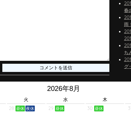
20
春
20
雨
20
20
20
20
グ
火
水
木
28
29
30
3
昼休
夜休
昼休
昼休