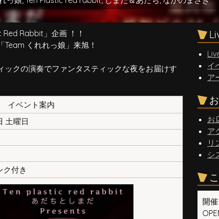
れれっ娘
,
Ten Plastic red rabbit
,
しまだ＆あだち
,
なかのまさき
 Red Rabbit」企画 ！！
L
Team くれれっ娘」来旭！
Liv
イ
ィックの演奏でファンタスティックな夜をお届けす
ア
お
イベント案内
お
5日 土曜日
ア
リ
シ
リンク付き
こ
開催
OPEN