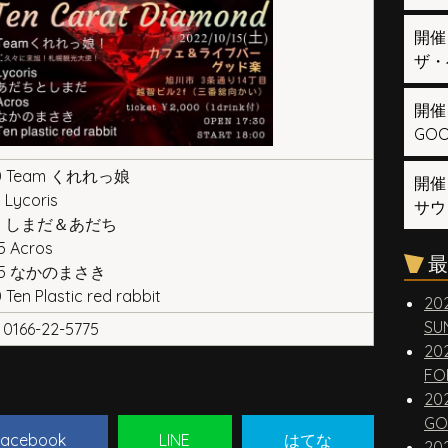
開催
ザ・
開催
GOOD
:30 Team くれれっ娘
開催
0 Lycoris
サウ
9:30 しまだ＆あだち
5 Acros
最
0:35 なかのまさき
 Ten Plastic red rabbit
20
SUN
0166-22-5775
20
FO
20
GO
acebook
LINE
はてな
20