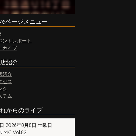
iveページメニュー
e
ベントレポート
ーカイブ
店紹介
店紹介
クセス
ンク
ステム
れからのライブ
日 2026年8月8日 土曜日
 MIC Vol.82