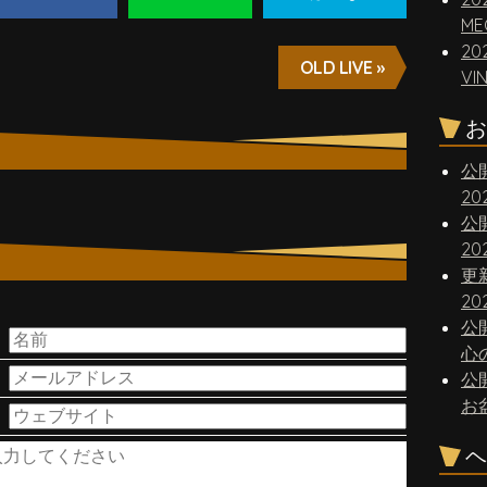
ME
20
OLD LIVE »
VI
お
公
2
公
2
更
20
。
公
心
公
お
ヘ