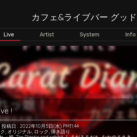
カフェ&ライブバー グッ
Live
Artist
System
Info
ve !
-
投稿日 : 2022年10月5日(水) PM11:44
ック
,
オリジナル
,
ロック
,
弾き語り