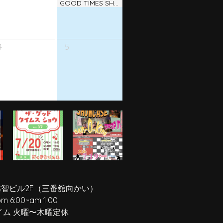
GOOD TIMES SHOW ! vol.38
4
5
越智ビル2F
（三番舘向かい）
pm 6:00
~
am 1:00
イム 火曜〜木曜定休