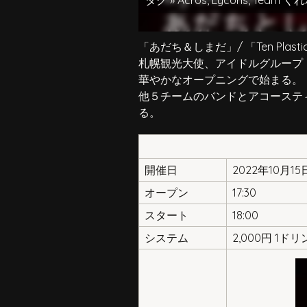
タグ »
Acros
,
Lycoris
,
Team く
「あだち＆しまだ」/ 「Ten Plastic
札幌観光大使、アイドルグループ「
華やかなオープニングで始まる。
他５チームのバンドとアコーステ
る。
開催日
2022年10月1
オープン
17:30
スタート
18:00
システム
2,000円 1ド