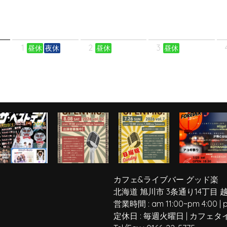
1
2
3
昼休
夜休
昼休
昼休
カフェ&ライブバー グッド楽
北海道 旭川市 3条通り14丁目 
営業時間 :
am 11:00
~
pm 4:00
|
定休日 :
毎週火曜日
|
カフェタ