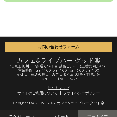
お問い合わせフォーム
カフェ&ライブバー グッド楽
北海道 旭川市 3条通り14丁目 越智ビル2F
（三番舘向かい）
営業時間 :
am 11:00
~
pm 4:00
|
pm 6:00
~
am 1:00
定休日 :
毎週火曜日
|
カフェタイム 火曜〜木曜定休
Tel/Fax :
0166-22-5775
サイトマップ
サイトのご利用について
プライバシーポリシー
Copyright © 2009 - 2026 カフェ&ライブバー グッド楽
スケジュール
レポート
アーカイブ