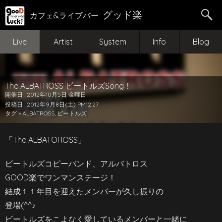
グッド楽
カフェ&ライブバー
Live
Artist
System
Info
Blog
The ALBATROSS ビートルズSong！
開催日 : 2012年10月5日 金曜日
投稿日 : 2012年9月8日(土) PM12:27
タグ »
ALBATROSS
,
ビートルズ
「The ALBATOROSS」
ビートルズコピーバンド、アルバトロス
GOOD楽でワンマンステージ！
結成１１年目を迎えたメンバーが久し振りの
登場(^^♪
ビートルズをこよなく愛しているメンバーと一緒に