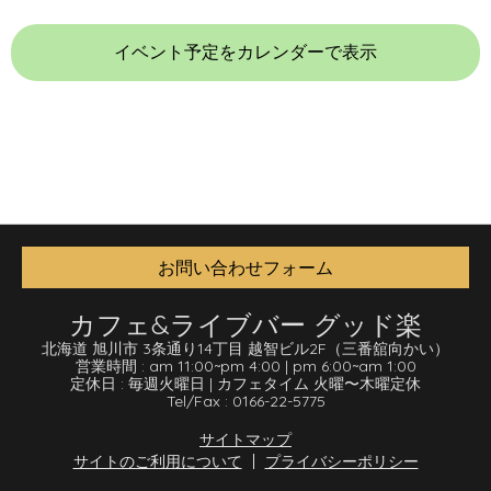
イベント予定をカレンダーで表示
お問い合わせフォーム
カフェ&ライブバー グッド楽
北海道 旭川市 3条通り14丁目 越智ビル2F
（三番舘向かい）
営業時間 :
am 11:00
~
pm 4:00
|
pm 6:00
~
am 1:00
定休日 :
毎週火曜日
|
カフェタイム 火曜〜木曜定休
Tel/Fax :
0166-22-5775
サイトマップ
サイトのご利用について
プライバシーポリシー