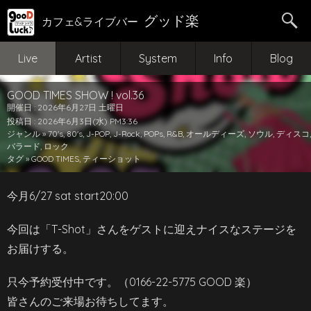
グッド楽
カフェ&ライブバー
Live
Artist
System
Info
Blog
GOOD TIMES SHOW ! vol.36
開催日 : 2026年6月27日 土曜日
投稿日 : 2026年6月3日(水) PM3:36
ジャンル »
70's
,
80's
,
J-POP
,
J-Rock
,
POPs
,
R&B
,
オールディーズ
,
ソウル
,
ディスコ
,
バラード
,
ロック
タグ »
GOOD TIMES
,
ティーショット
今月6/27 sat start20:00
今回は「T-Shot」さんをゲストに迎えナイスなステージを
お届けする。
只今予約受付中です。（0166-22-5775 GOOD 楽）
皆さんのご来場お待ちしてます。