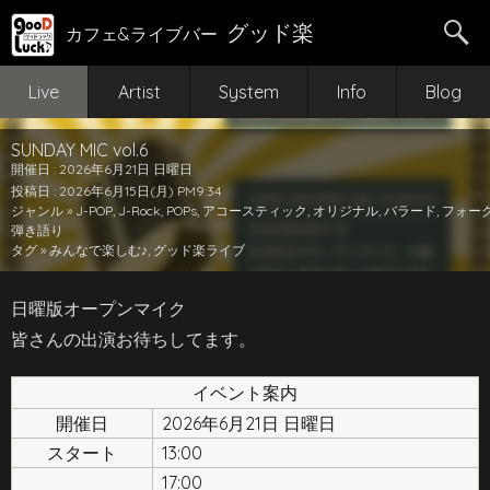
グッド楽
カフェ&ライブバー
Live
Artist
System
Info
Blog
SUNDAY MIC vol.6
開催日 : 2026年6月21日 日曜日
投稿日 : 2026年6月15日(月) PM9:34
ジャンル »
J-POP
,
J-Rock
,
POPs
,
アコースティック
,
オリジナル
,
バラード
,
フォー
弾き語り
タグ »
みんなで楽しむ♪
,
グッド楽ライブ
日曜版オープンマイク
皆さんの出演お待ちしてます。
イベント案内
開催日
2026年6月21日 日曜日
スタート
13:00
17:00